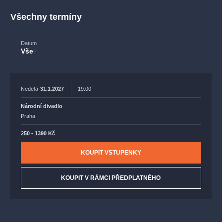
muzikálypraha
divadlopraha
sleva
klasickáhudba
Všechny termíny
filmováhudba
státníopera
rudolfinum
muzikál
národnídivadlo
činohra
Datum
Vše
Nedeľa
31.1.2027
19:00
Národní divadlo
Praha
250 - 1390 Kč
KOUPIT VSTUPENKY
KOUPIT V RÁMCI PŘEDPLATNÉHO