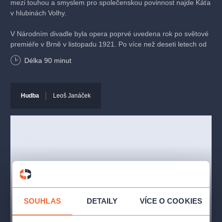
mezi touhou a smyslem pro společenskou povinnost najde Káťa
v hlubinách Volhy.
V Národním divadle byla opera poprvé uvedena rok po světové
premiéře v Brně v listopadu 1921. Po více než deseti letech od
posledního nastudování jsme připravili novou inscenaci v režii
Délka
90
minut
španělský režiséra
Calixta Bieita
, proslulého svými originálními
inscenacemi uváděnými především na německých scénách.
Hudba
Leoš Janáček
Vhodné pro publikum od 12 let.
Premiéra:
28. leden 2022
Účinkující
Sbor Národního divadla
SOUHLAS
DETAILY
VÍCE O COOKIES
Orchestr Národního divadla