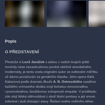
Popis
O PŘEDSTAVENÍ
Přestože si
Leoš Janáček
s sebou v našich krajích ještě
mnohdy nese nezaslouženou pověst obtížně stravitelného
modernisty, je tento zcela originální autor ve světovém měřítku
už dávno považován za geniálního klasika. Jeho opera
Káťa
Kabanová
podle dramatu
Bouře
A. N. Ostrovského
zasáhne
každého vnímavého diváka svojí bohatou emocionalitou
i pozoruhodnou Janáčkovou schopností empatie. V protikladu
zde stojí lidská obhroublost z okolí titulní postavy a její snové,
milostné i duši drásající stavy. Řešení svého vnitřního střetu