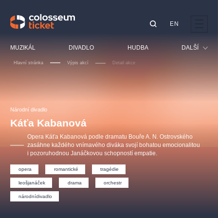
EN
Doporučujeme
MUZIKÁL
DIVADLO
HUDBA
DALŠÍ
Hlavní stránka
Výpis akcí
Detail akce
Festival
Kino
LUCIE BÍLÁ - TURNÉ
KABÁT - TURNÉ 2026
Mamma Mia!
OBYČEJNÁ HOLKA
Pro děti
Národní divadlo
Pink Panther Agency,
Kultura pod hvězdami
2026
s.r.o.
Káťa Kabanová
Prohlídky
Agentura 44, s.r.o.
Opera Káťa Kabanová podle dramatu Bouře A. N. Ostrovského
Sport
zasáhne každého vnímavého diváka svojí bohatou emocionalitou
i pozoruhodnou Janáčkovou schopností empatie.
Ostatní
Ostatní hledají
opera
romantické
tragédie
muzikálypraha
leošjanáček
drama
orchestr
národnídivadlo
Nejnavštěvovanější