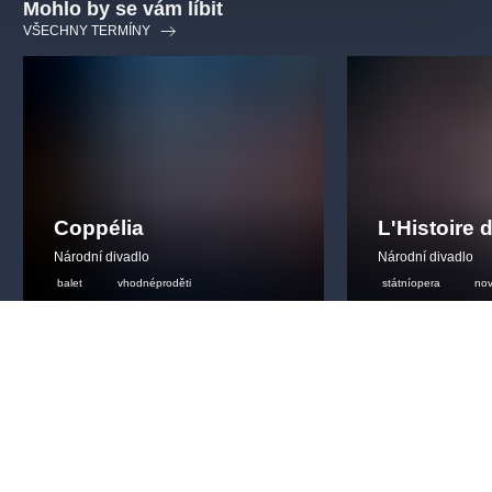
Mohlo by se vám líbit
VŠECHNY TERMÍNY
Coppélia
L'Histoire
Národní divadlo
Národní divadlo
balet
vhodnéproděti
státníopera
nov
procelourodinu
státníoperapraha
20.1.2027
-
30.1.2027
2.9.2026
-
5.12.20
Státní opera Praha
,
Praha
Státní opera Praha
390 - 1290 Kč
390 - 13