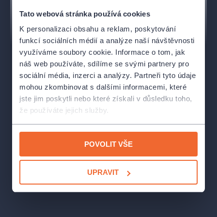
Dirigent:
Jaroslav Kyzlink (2024-2025) / Robert Jindra
Tato webová stránka používá cookies
(2025-2026)
K personalizaci obsahu a reklam, poskytování
funkcí sociálních médií a analýze naší návštěvnosti
Savjol Prokofjevič Dikoj:
Jiří Sulženko
využíváme soubory cookie. Informace o tom, jak
náš web používáte, sdílíme se svými partnery pro
Boris Grigorjevič:
Peter Berger
sociální média, inzerci a analýzy. Partneři tyto údaje
Marfa Ignatěvna Kabanová:
Eva Urbanová
mohou zkombinovat s dalšími informacemi, které
jste jim poskytli nebo které získali v důsledku toho,
Tichon Ivanyč Kabanov:
Jaroslav Březina
že používáte jejich služby.
Katěrina / Káťa:
Alžběta Poláčková
POVOLIT VŠE
Varvara:
Arnheiður Eiríksdóttir
Váňa Kudrjáš:
Josef Moravec
UPRAVIT
Kuligin:
Miloš Horák
Glaša:
Kateřina Jalovcová