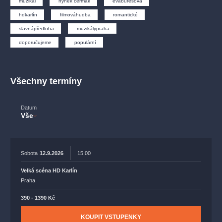
muzikál
hynek čermák
evaburešová
muzikálypraha
divadlopraha
sleva
klasickáhudba
hdkarlín
filmováhudba
romantické
filmováhudba
státníopera
rudolfinum
muzikál
slavnápředloha
muzikálypraha
národnídivadlo
činohra
doporučujeme
populární
Všechny termíny
Datum
Vše
Sobota
12.9.2026
15:00
Velká scéna HD Karlín
Praha
390 - 1390 Kč
KOUPIT VSTUPENKY