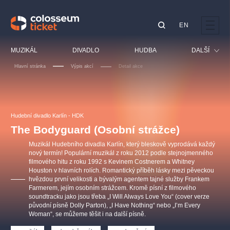
EN
Doporučujeme
MUZIKÁL
DIVADLO
HUDBA
DALŠÍ
Hlavní stránka
Výpis akcí
Detail akce
Festival
Kino
LUCIE BÍLÁ - TURNÉ
KABÁT - TURNÉ 2026
Mamma Mia!
OBYČEJNÁ HOLKA
Pro děti
Hudební divadlo Karlín - HDK
Pink Panther Agency,
Kultura pod hvězdami
2026
s.r.o.
The Bodyguard (Osobní strážce)
Prohlídky
Agentura 44, s.r.o.
Muzikál Hudebního divadla Karlín, který bleskově vyprodává každý
Sport
nový termín! Populární muzikál z roku 2012 podle stejnojmenného
filmového hitu z roku 1992 s Kevinem Costnerem a Whitney
Ostatní
Houston v hlavních rolích. Romantický příběh lásky mezi pěveckou
Ostatní hledají
hvězdou první velikosti a bývalým agentem tajné služby Frankem
Farmerem, jejím osobním strážcem. Kromě písní z filmového
muzikálypraha
soundtracku jako jsou třeba „I Will Always Love You“ (cover verze
původní písně Dolly Parton), „I Have Nothing“ nebo „I’m Every
Woman“, se můžeme těšit i na další písně.
Nejnavštěvovanější