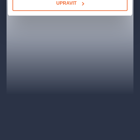
UPRAVIT
divadelního muzikálu přidány. Za všechny například „One
Moment In Time“, „I Wanna Dance With Somebody“, „Saving All
My Love For You“ a spousta dalších.
Anglické titulky
(viditelné pouze pro přízemí a VIP lóže |
English subtitles - only visible for ground floor and VIP boxes).
OBSAZENÍ A TVŮRCI
Rachel Marron -
Eva Burešová / Mašková Tereza
Bill Devaney -
Nečas Pavel / Suchařípa David
Frank Farmer -
Čermák Hynek
Nicki Marron -
Dasha / Hatalová Natália
Sy Spector -
Denny Ratajský / Hes Oskar
Tony Scibelli -
Richard Genzer
The Stalker -
Jan Sklenář / Filip Kaňkovský
Fletcher -
Tobiáš Freja / Matěj Hezký
Bill Devaney -
Nečas Pavel, Suchařípa David
Understudy Frank Farmer, The Stalker -
Hrbáč Ivo