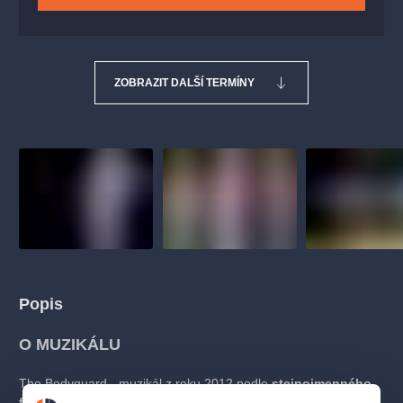
ZOBRAZIT DALŠÍ TERMÍNY
Popis
O MUZIKÁLU
The Bodyguard - muzikál z roku 2012 podle
stejnojmenného
filmového hitu z roku 1992 s Kevinem Costnerem