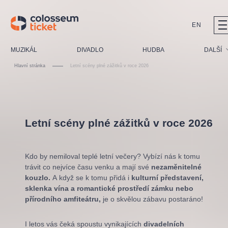
EN
Doporučujeme
MUZIKÁL
DIVADLO
HUDBA
DALŠÍ
Hlavní stránka
Letní scény plné zážitků v roce 2026
Festival
Kino
LUCIE BÍLÁ - TURNÉ
KABÁT - TURNÉ 2026
Mamma Mia!
Pro děti
OBYČEJNÁ HOLKA
Pink Panther Agency,
Kultura pod hvězdami
Letní scény plné zážitků v roce 2026
2026
s.r.o.
Prohlídky
Agentura 44, s.r.o.
Sport
Kdo by nemiloval teplé letní večery? Vybízí nás k tomu
Ostatní
trávit co nejvíce času venku a
mají své
nezaměnitelné
Ostatní hledají
kouzlo.
A když se k tomu přidá i
kulturní představení,
sklenka vína a romantické prostředí zámku nebo
muzikálypraha
přírodního amfiteátru,
je o skvělou zábavu postaráno!
Nejnavštěvovanější
I letos vás čeká spoustu vynikajících
divadelních