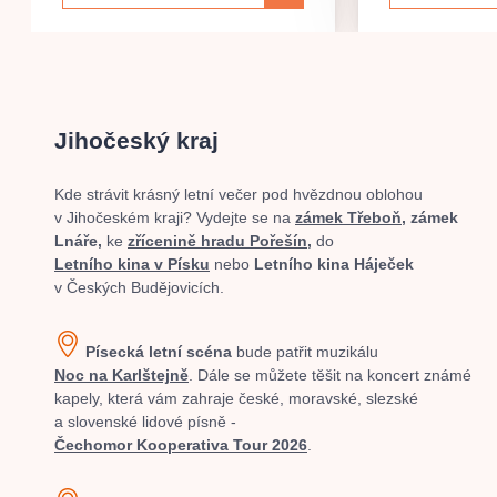
Jihočeský kraj
Kde strávit krásný letní večer pod hvězdnou oblohou
v Jihočeském kraji? Vydejte se na
zámek
Třeboň
,
zámek
Lnáře,
ke
zřícenině hradu Pořešín,
do
Letního kina v
Písku
nebo
Letního kina Háječek
v Českých Budějovicích.
Písecká letní scéna
bude patřit muzikálu
Noc na Karlštejně
. Dále se můžete těšit na koncert známé
kapely, která vám zahraje české, moravské, slezské
a slovenské lidové písně -
Čechomor Kooperativa Tour 2026
.