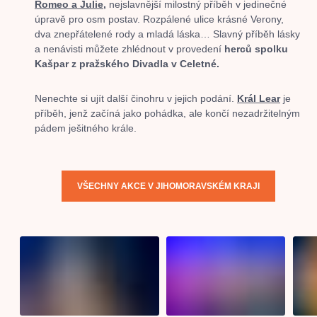
Romeo a Julie,
nejslavnější milostný příběh v jedinečné
úpravě pro osm postav. Rozpálené ulice krásné Verony,
dva znepřátelené rody a mladá láska… Slavný příběh lásky
a nenávisti můžete zhlédnout v provedení
herců spolku
Kašpar z pražského Divadla v Celetné.
Nenechte si ujít další činohru v jejich podání.
Král Lear
je
příběh, jenž začíná jako pohádka, ale končí nezadržitelným
pádem ješitného krále.
VŠECHNY AKCE V JIHOMORAVSKÉM KRAJI