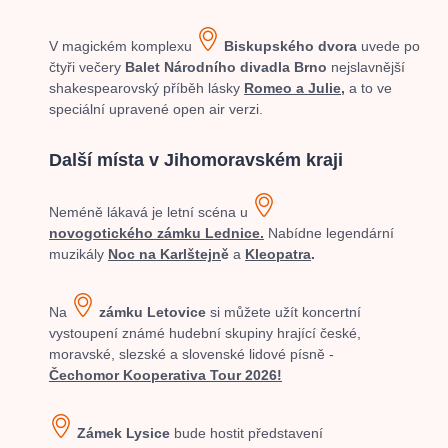
V magickém komplexu
Biskupského dvora
uvede po
čtyři večery
Balet Národního divadla Brno
nejslavnější
shakespearovský příběh lásky
Romeo a Julie,
a to ve
speciální upravené open air verzi.
Další místa v Jihomoravském kraji
Neméně lákavá je letní scéna u
novogotického zámku Lednice.
Nabídne legendární
muzikály
Noc na Karlštejn
ě
a
Kleopatra
.
Na
zámku Letovice
si můžete užít koncertní
vystoupení známé hudební skupiny hrající české,
moravské, slezské a slovenské lidové písně -
Čechomor Kooperativa Tour 2026!
Zámek Lysice
bude hostit představení