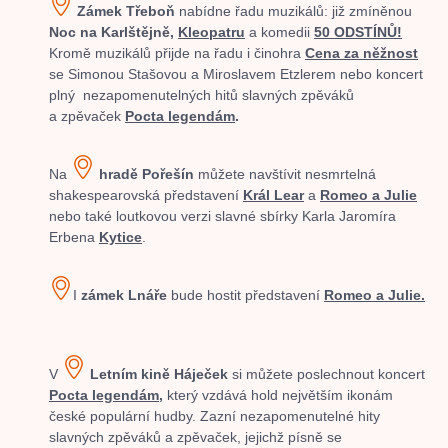
Zámek Třeboň
nabídne řadu muzikálů: již zmíněnou
Noc na Karlštějně,
Kleopatru
a komedii
50 ODSTÍNŮ!
Kromě muzikálů přijde na řadu i činohra
Cena za něžnost
se Simonou Stašovou a Miroslavem Etzlerem nebo koncert
plný nezapomenutelných hitů slavných zpěváků
a zpěvaček
Pocta legendám
.
Na
hradě Pořešín
můžete navštívit nesmrtelná
shakespearovská představení
Král Lear
a
Romeo a Julie
nebo také loutkovou verzi slavné sbírky Karla Jaromíra
Erbena
Kytice
.
I
zámek Lnáře
bude hostit představení
Romeo a Julie.
V
Letním kině Háječek
si můžete poslechnout koncert
Pocta legendám,
který vzdává hold největším ikonám
české populární hudby. Zazní nezapomenutelné hity
slavných zpěváků a zpěvaček, jejichž písně se