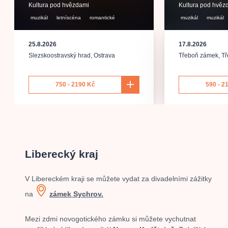
Kultura pod hvězdami
Kultura pod hvěz
muzikál
letníscéna
romantické
muzikál
muzikál
25.8.2026
17.8.2026
Slezskoostravský hrad
,
Ostrava
Třeboň zámek
,
T
750 - 2190 Kč
590 - 2
Liberecký kraj
V Libereckém kraji se můžete vydat za divadelními zážitky
na
zámek Sychrov.
Mezi zdmi novogotického zámku si můžete vychutnat