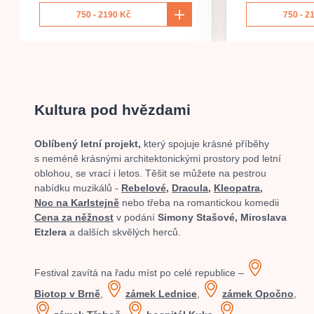
750 - 2190 Kč
750 - 2
Kultura pod hvězdami
Oblíbený letní projekt,
který spojuje krásné příběhy
s neméně krásnými architektonickými prostory pod letní
oblohou, se vrací i letos. Těšit se můžete na pestrou
nabídku muzikálů -
Rebelové,
Dracula,
Kleopatra,
Noc na Karlstejně
nebo třeba na romantickou komedii
Cena za něžnost
v podání
Simony Stašové, Miroslava
Etzlera
a dalších skvělých herců.
Festival zavítá na řadu míst po celé republice –
Biotop v Brně
,
zámek Lednice
,
zámek Opočno
,