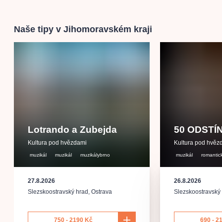
Naše tipy v Jihomoravském kraji
Lotrando a Zubejda
50 ODSTÍ
Kultura pod hvězdami
Kultura pod hvěz
muzikál
muzikál
muzikálybrno
muzikál
romantic
27.8.2026
26.8.2026
Slezskoostravský hrad
,
Ostrava
Slezskoostravský
750 - 2190 Kč
690 - 2