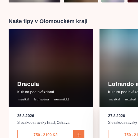
Naše tipy v Olomouckém kraji
Dracula
Lotrando 
Kultura pod hvězdami
Kultura pod hvěz
muzikál
letníscéna
romantické
muzikál
muzikál
25.8.2026
27.8.2026
Slezskoostravský hrad
,
Ostrava
Slezskoostravský
750 - 2190 Kč
750 - 2