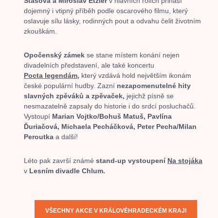
Stašová a Miroslav Etzler
v hlavních rolích přináší
dojemný i vtipný příběh podle oscarového filmu, který
oslavuje sílu lásky, rodinných pout a odvahu čelit životním
zkouškám.
Opočenský zámek
se stane místem konání nejen
divadelních představení, ale také koncertu
Pocta legendám
,
který vzdává hold největším ikonám
české populární hudby. Zazní
nezapomenutelné hity
slavných zpěváků a zpěvaček,
jejichž písně se
nesmazatelně zapsaly do historie i do srdcí posluchačů.
Vystoupí
Marian Vojtko/Bohuš Matuš,
Pavlína
Ďuriačová,
Michaela Pecháčková,
Peter Pecha/Milan
Peroutka
a další!
Léto pak završí známé
stand-up vystoupení
Na stojáka
v
Lesním divadle Chlum.
VŠECHNY AKCE V KRÁLOVÉHRADECKÉM KRAJI