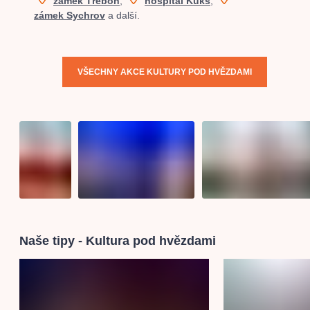
zámek Třeboň
,
hospitál Kuks
,
zámek Sychrov
a další.
VŠECHNY AKCE KULTURY POD HVĚZDAMI
Naše tipy - Kultura pod hvězdami