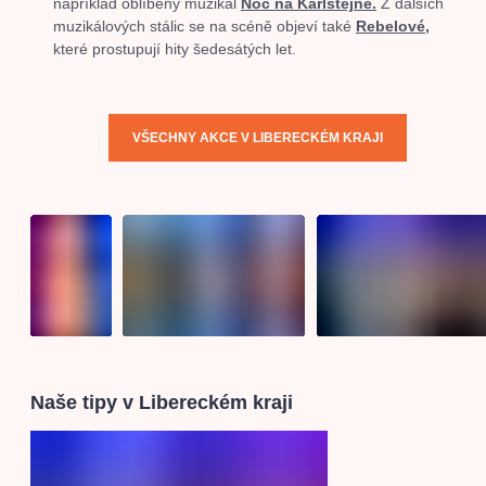
například oblíbený muzikál
Noc na Karlštejně.
Z dalších
muzikálových stálic se na scéně objeví také
Rebelové
,
které prostupují hity šedesátých let.
VŠECHNY AKCE V LIBERECKÉM KRAJI
Naše tipy v Libereckém kraji