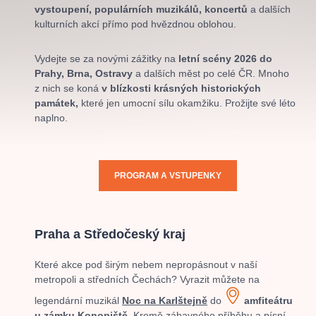
muzikálypraha
divadlopraha
sleva
klasickáhudba
vystoupení, populárních muzikálů, koncertů
a dalších
kulturních akcí přímo pod hvězdnou oblohou.
filmováhudba
státníopera
rudolfinum
muzikál
národnídivadlo
činohra
Vydejte se za novými zážitky na
letní scény 2026
do
Prahy, Brna, Ostravy
a dalších měst po celé ČR. Mnoho
z nich se koná
v blízkosti krásných historických
památek,
které jen umocní sílu okamžiku. Prožijte své léto
naplno.
PROGRAM A VSTUPENKY
Praha a Středočeský kraj
Které akce pod širým nebem nepropásnout v naší
metropoli a středních Čechách? Vyrazit můžete na
legendární muzikál
Noc na Karlštejně
do
amfiteátru
u zámku Konopiště
. Kromě zábavného příběhu a písní