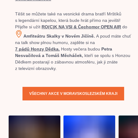
Těšit se můžete také na vesnické drama bratří Mrštíků
s legendární kapelou, která bude hrát přímo na jevišti!
Přijďte si užít
RO(C)K NA VSI & Čechomor OPEN AIR
do
Amfiteátru Skalky v Novém Jičíně.
A poud máte chuť
na talk show plnou humoru, zajděte si na
7 pádů Honzy Dědka.
Hosty večera budou
Petra
Nesvačilová a Tomáš Měcháček,
kteří se spolu s Honzou
Dědkem postarají o zábavnou atmosféru, jak ji znáte
z televizní obrazovky.
VŠECHNY AKCE V MORAVSKOSLEZSKÉM KRAJI