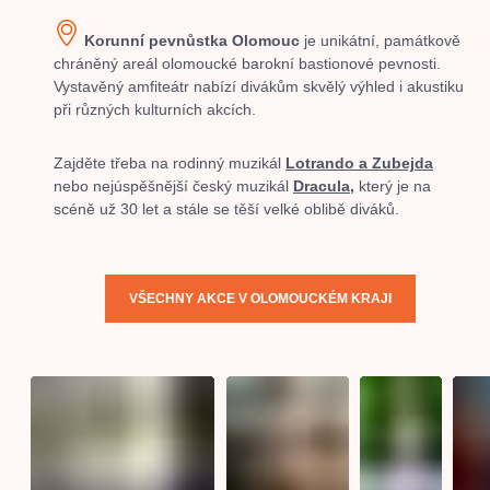
Korunní pevnůstka Olomouc
je unikátní, památkově
chráněný areál olomoucké barokní bastionové pevnosti.
Vystavěný amfiteátr nabízí divákům skvělý výhled i akustiku
při různých kulturních akcích.
Zajděte třeba na rodinný muzikál
Lotrando a Zubejda
nebo nejúspěšnější český muzikál
Dracula,
který je na
scéně už 30 let a stále se těší velké oblibě diváků.
VŠECHNY AKCE V OLOMOUCKÉM KRAJI