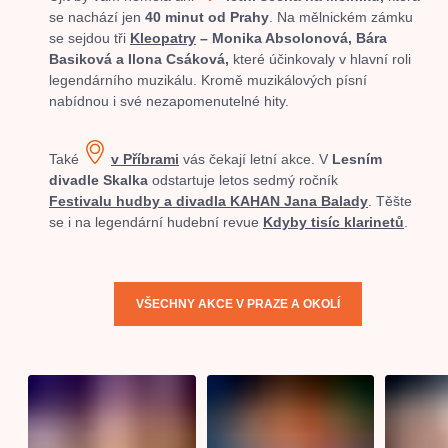
se nachází jen
40 minut od Prahy
. Na mělnickém zámku
se sejdou tři
Kleopatry
–
Monika Absolonová, Bára
Basiková a Ilona Csáková,
které účinkovaly v hlavní roli
legendárního muzikálu. Kromě muzikálových písní
nabídnou i své nezapomenutelné hity.
Také
v Příbrami
vás čekají letní akce. V
Lesním
divadle Skalka
odstartuje letos sedmý ročník
Festivalu hudby a divadla KAHAN Jana Balady
. Těšte
se i na legendární hudební revue
Kdyby tisíc klarinetů
.
VŠECHNY AKCE V PRAZE A OKOLÍ