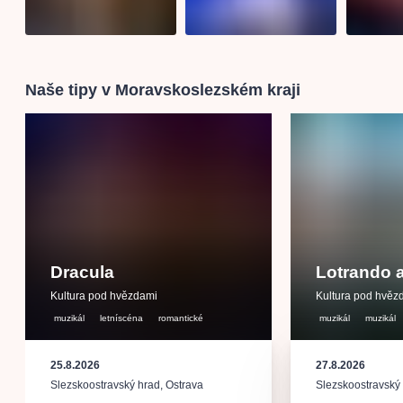
Naše tipy v Moravskoslezském kraji
Dracula
Lotrando 
Kultura pod hvězdami
Kultura pod hvěz
muzikál
letníscéna
romantické
muzikál
muzikál
25.8.2026
27.8.2026
Slezskoostravský hrad
,
Ostrava
Slezskoostravský