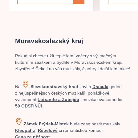
Moravskoslezský kraj
Pokud si chcete užít teplé letní večery s výjimečným
kulturním zážitkem a bydlíte v Moravskoslezském kraji,
zbystřete! Čekají na vás muzikály, činohry i další letní akce!
Na
Slezskoostravský hrad
zavítá
Dracula,
jeden
z nejúspěšnějsích českých muzikálů, pohádkové
vystoupení
Lotrando a Zubejda
i muzikálová komedie
50 ODSTÍNŮ!
Zámek Frýdek-Místek
bude zase hostit muzikály
Kleopatra,
Rebelové
či romantickou komedii
Cena za něžnost.