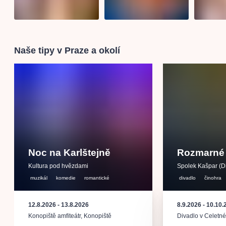
Naše tipy v Praze a okolí
Noc na Karlštejně
Rozmarné 
Kultura pod hvězdami
Spolek Kašpar (D
muzikál
komedie
romantické
divadlo
činohra
12.8.2026
-
13.8.2026
8.9.2026
-
10.10.
Konopiště amfiteátr
,
Konopiště
Divadlo v Celetn