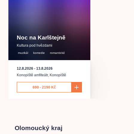
Noc na Karlštejně
Kultura pod hvězdami
muzikál
komedie
romantické
12.8.2026
-
13.8.2026
Konopiště amfiteátr
,
Konopiště
690 - 2190 Kč
Olomoucký kraj