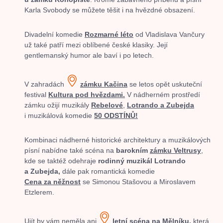
Karla Svobody se můžete těšit i na hvězdné obsazení.
Divadelní komedie
Rozmarné léto
od Vladislava Vančury
už také patří mezi oblíbené české klasiky. Její
gentlemanský humor ale baví i po letech.
V zahradách
zámku Kačina
se letos opět uskuteční
festival
Kultura pod hvězdami.
V nádherném prostředí
zámku ožijí muzikály
Rebelové
,
Lotrando a Zubejda
i muzikálová komedie
50 ODSTÍNŮ!
Kombinaci nádherné historické architektury a muzikálových
písní nabídne také scéna na
barokním
zámku Veltrusy
,
kde se taktéž odehraje
rodinný muzikál Lotrando
a Zubejda,
dále pak
romantická komedie
Cena za něžnost
se Simonou Stašovou a Miroslavem
Etzlerem.
Ujít by vám neměla ani
letní scéna na Mělníku,
která