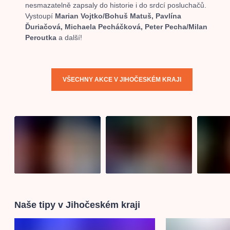
nesmazatelně zapsaly do historie i do srdcí posluchačů.
Vystoupí
Marian Vojtko/Bohuš Matuš,
Pavlína
Ďuriačová,
Michaela Pecháčková,
Peter Pecha/Milan
Peroutka
a další!
VŠECHNY AKCE V JIHOČESKÉM KRAJI
Naše tipy v Jihočeském kraji