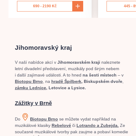
690 - 2190 Kč
445 - 
Jihomoravský kraj
V naší nabídce akcí v
Jihomoravském kraji
naleznete
letní divadelní představení, muzikály pod širým nebem
i další zajímavé události. A to hned
na šesti místech
– v
Biotopu Brno
, na
hradě Špilberk,
Biskupském dvoře
,
zámku Lednice,
Letovice a Lysice.
Zážitky v Brně
Do
Biotopu Brno
se můžete vydat například na
muzikálové klasiky
Rebelové
či
Lotrando a Zubejda.
Ze
současné muzikálové tvorby pak zaujme a pobaví komedie