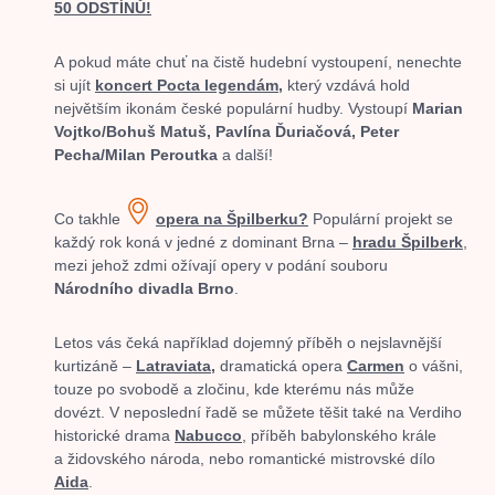
50 ODSTÍNŮ!
A pokud máte chuť na čistě hudební vystoupení, nenechte
si ujít
koncert Pocta legendám
,
který vzdává hold
největším ikonám české populární hudby. Vystoupí
Marian
Vojtko/Bohuš Matuš, Pavlína Ďuriačová, Peter
Pecha/Milan Peroutka
a další!
Co takhle
opera na Špilberku?
Populární projekt se
každý rok koná v jedné z dominant Brna –
hradu Špilberk
,
mezi jehož zdmi ožívají opery v podání souboru
Národního divadla
Brno
.
Letos vás čeká například dojemný příběh o nejslavnější
kurtizáně –
La
traviata,
dramatická opera
Carmen
o vášni,
touze po svobodě a zločinu, kde kterému nás může
dovézt. V neposlední řadě se můžete těšit také na Verdiho
historické drama
Nabucco
, příběh babylonského krále
a židovského národa, nebo romantické mistrovské dílo
Aida
.