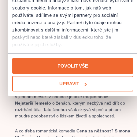
sociálních médií a analýze naší návštěvnosti využíváme
V kraji na severovýchodě Čech se můžete vydat za
soubory cookie. Informace o tom, jak náš web
používáte, sdílíme se svými partnery pro sociální
kulturními zážitky na několik letních scén – do
Lesního
média, inzerci a analýzy. Partneři tyto údaje mohou
divadla Chlum
,
na
zámek Opočno,
zkombinovat s dalšími informacemi, které jste jim
hospitál Kuks
a
zámek v Hrádku u Nechanic
.
poskytli nebo které získali v důsledku toho, že
používáte jejich služby.
Vychutnejte si
legendární muzikály jako
Dracula
,
Kleopatra
,
Noc na Karlštejně
či
Lotrando a Zubejda.
POVOLIT VŠE
Nebo se chcete pobavit? Pak vás zveme na detektivní
komedii
Kouči v nesnázích
, dále hru slavného
UPRAVIT
kanadského autora Norma Fostera
Za dveřmi kanceláří
,
kde se prolíná šest osudů a příběhů lidí různých profesí
v jednom městě. V nabídce je také tragikomedie
Nejstarší řemeslo
o ženách, kterým nezbývá než dřít do
roztrhání těla. Tato činohra však skrývá vtipné a přitom
moudré podobenství o lidském životě a společnosti.
A co třeba romantická komedie
Cena za něžnost
?
Simona