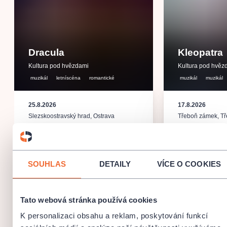
Dracula
Kleopatra
Kultura pod hvězdami
Kultura pod hvěz
muzikál
letníscéna
romantické
muzikál
muzikál
25.8.2026
17.8.2026
Slezskoostravský hrad
,
Ostrava
Třeboň zámek
,
T
750 - 2190 Kč
590 - 2
SOUHLAS
DETAILY
VÍCE O COOKIES
Tato webová stránka používá cookies
Královéhradecký kraj
K personalizaci obsahu a reklam, poskytování funkcí