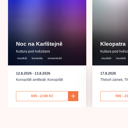
Noc na Karlštejně
Kleopatra
Kultura pod hvězdami
Kultura pod hvěz
muzikál
komedie
romantické
muzikál
muzikál
12.8.2026
-
13.8.2026
17.8.2026
Konopiště amfiteátr
,
Konopiště
Třeboň zámek
,
T
690 - 2190 Kč
590 - 2