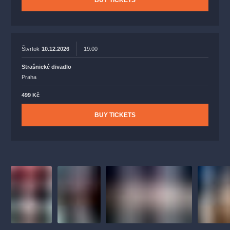
BUY TICKETS
Štvrtok
10.12.2026
19:00
Strašnické divadlo
Praha
499 Kč
BUY TICKETS