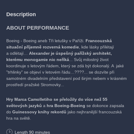
Description
ABOUT PERFORMANCE
Boeing - Boeing aneb Tři letušky v Paříži.
Francouzská
situační příjemně rozverná komedie
, kde lásky přilétají
a odlétají…
Alexander je úspešný pařížský architekt,
kterému monogamie nic neříká
... Svůj milostný život
koordinuje s letovým řádem, který se zdá být dokonalý. A jaké
"trhlinky" se objeví v letovém řádu…????... se dozvíte při
samotném divadelním představení pod širým nebem v krásném
prostředí pražské Stromovky...
Hry Marca Camolletiho se přeložily do více než 55
světových jazyků
a
hra Boeing-Boeing
se dokonce zapsala
do
Guinessovy knihy rekordů
jako nejhranější francouzská
hra na světě.
Divadelní komedii si můžete užít
v prostředí letní scény Gauč
Length
90
minutes