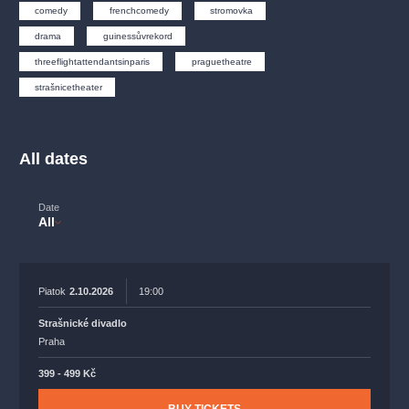
musicalsprague
praguetheatre
sale
classicalmusic
fil
comedy
frenchcomedy
stromovka
musical
nationaltheatre
drama
drama
guinessůvrekord
threeflightattendantsinparis
praguetheatre
strašnicetheater
All dates
Date
All
Piatok
2.10.2026
19:00
Strašnické divadlo
Praha
399 - 499 Kč