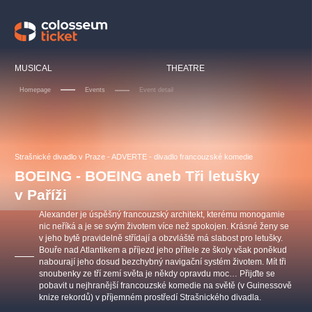
Our tips
MUSICAL
THEATRE
Homepage
Events
Event detail
LUCIE BÍLÁ - TURNÉ
KABÁT - TURNÉ 2026
Mamma Mia!
OBYČEJNÁ HOLKA
Strašnické divadlo v Praze - ADVERTE - divadlo francouzské komedie
Pink Panther Agency,
Kultura pod hvězdami
2026
s.r.o.
BOEING - BOEING aneb Tři letušky
Agentura 44, s.r.o.
v Paříži
Alexander je úspěšný francouzský architekt, kterému monogamie
nic neříká a je se svým životem více než spokojen. Krásné ženy se
v jeho bytě pravidelně střídají a obzvláště má slabost pro letušky.
Other's search
Bouře nad Atlantikem a příjezd jeho přítele ze školy však poněkud
musicalsprague
nabourají jeho dosud bezchybný navigační systém životem. Mít tři
snoubenky ze tří zemí světa je někdy opravdu moc… Přijďte se
pobavit u nejhranější francouzské komedie na světě (v Guinessově
The most popular
knize rekordů) v příjemném prostředí Strašnického divadla.