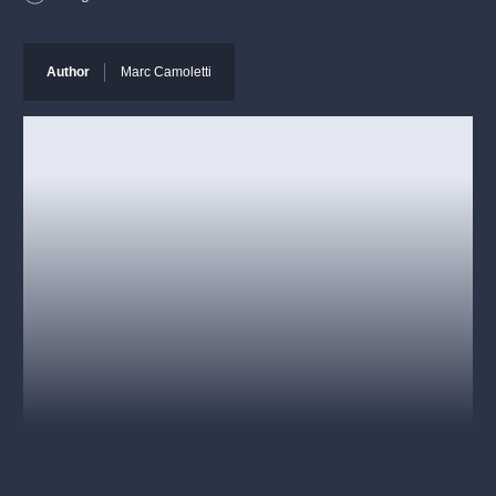
na Výstavišti, kde vás čeká krásné prostředí pražské
Stromovky
, výborné jídlo, drinky, víno a především skvělá
zábava.
Author
Marc Camoletti
Vyrazte za novými zážitky do Strašnické divadla, které se
nachází jen 20 minut z centra Prahy!
CAST AND CREATIVE
Miroslav Šimůnek, Jirka Chvalovský, Lucie Linhartová,
Šárka Vaňková, Zuzka Žáková ml., Michaela Dolinová
Autor:
Marc Camoletti
Překlad:
Ivo Kubeš
Režijní dohled:
Josef Hervert