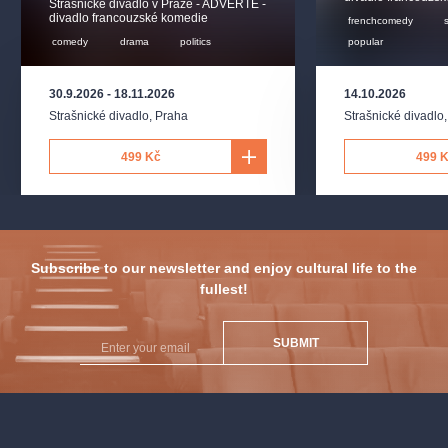
Strašnické divadlo v Praze - ADVERTE -
divadlo francouzské komedie
frenchcomedy
comedy
drama
politics
popular
30.9.2026
-
18.11.2026
14.10.2026
Strašnické divadlo
,
Praha
Strašnické divadlo
499 Kč
499 
Subscribe to our newsletter and enjoy cultural life to the
fullest!
SUBMIT