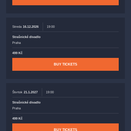
Streda
16.12.2026
19:00
Strašnické divadlo
Praha
499 Kč
BUY TICKETS
Štvrtok
21.1.2027
19:00
Strašnické divadlo
Praha
499 Kč
BUY TICKETS