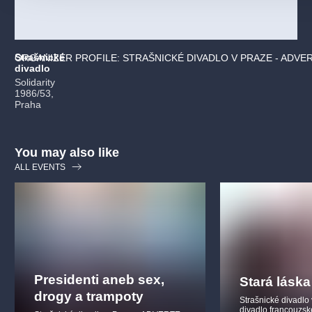
Strašnické
ORGANIZER PROFILE: STRAŠNICKÉ DIVADLO V PRAZE - ADVE
divadlo
Solidarity
1986/53,
Praha
You may also like
ALL EVENTS
Presidenti aneb sex,
Stará láska
drogy a trampoty
Strašnické divadlo
divadlo francouzs