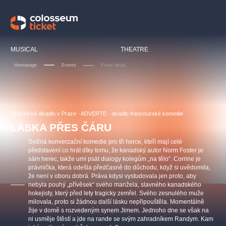
Our tips
MUSICAL
THEATRE
Homepage
Events
Event detail
LUCIE BÍLÁ - TURNÉ
KABÁT - TURNÉ 2026
Mamma Mia!
OBYČEJNÁ HOLKA
Strašnické divadlo v Praze - ADVERTE - divadlo francouzské komedie
Pink Panther Agency,
Kultura pod hvězdami
2026
s.r.o.
LÁSKA PŘES ČÁRU
Agentura 44, s.r.o.
Svižná konverzační komedie pro tři herce, kteří mají celé
představení co hrát díky tomu, že kanadský autor Norm Foster je
sám herec, takže umí psát dialogy kolegům „na tělo“. Corrine je
právnička, která odešla předčasně do důchodu, když si uvědomila,
Other's search
že není v oboru dobrá. Práva kdysi vystudovala jen proto, aby
nebyla pouhý „přívěsek“ svého manžela, slavného kanadského
musicalsprague
hokejisty, který před lety tragicky zemřel. Svého zesnulého muže
milovala, proto si žádnou další lásku nepřipouštěla. Momentálně
žije v domě s rozvedeným synem Jimem. Jednoho dne se však na
The most popular
ni usměje štěstí a jde na rande se svým zahradníkem Randym. Kam