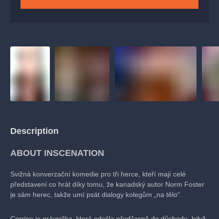
Description
ABOUT INSCENATION
Svižná konverzační komedie pro tři herce, kteří mají celé
představení co hrát díky tomu, že kanadský autor Norm Foster
je sám herec, takže umí psát dialogy kolegům „na tělo“.
Corrine je právnička, která odešla předčasně do důchodu, když