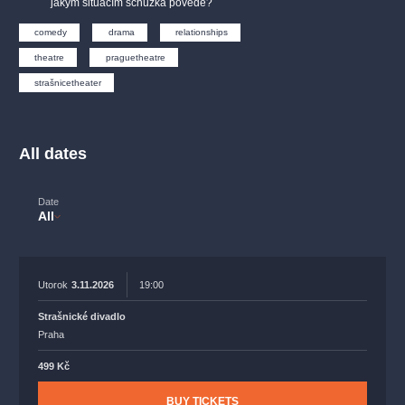
jakým situacím schůzka povede?
musicalsprague
praguetheatre
sale
classicalmusic
fil
comedy
drama
relationships
musical
nationaltheatre
drama
theatre
praguetheatre
strašnicetheater
All dates
Date
All
Utorok
3.11.2026
19:00
Strašnické divadlo
Praha
499 Kč
BUY TICKETS