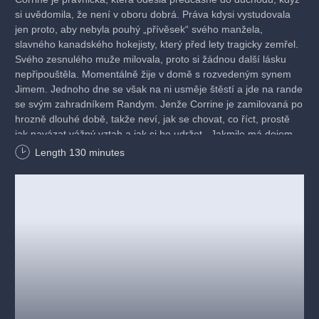
si uvědomila, že není v oboru dobrá. Práva kdysi vystudovala
jen proto, aby nebyla pouhý „přívěsek“ svého manžela,
slavného kanadského hokejisty, který před lety tragicky zemřel.
Svého zesnulého muže milovala, proto si žádnou další lásku
nepřipouštěla. Momentálně žije v domě s rozvedeným synem
Jimem. Jednoho dne se však na ni usměje štěstí a jde na rande
se svým zahradníkem Randym. Jenže Corrine je zamilovaná po
hrozně dlouhé době, takže neví, jak se chovat, co říct, prostě
jak navázat vážný vztah a jak si ho udržet. Jakmile má dojem,
že jí randění jde, zasáhne rozvedený syn a začne jí románek
Length
130
minutes
s Randym rozmlouvat. Myslí si, že láska v pozdním věku je
„přes čáru“. Matka si naopak myslí, že Jim vede až moc
puritánský život a nabádá ho ke změně. Dokonce ho požádá,
aby se od ní odstěhoval. A Randy? Jako „správný chlap“ začne
couvat….
Hrají: Jitka Asterová, Jiří Roskot a Daniel Rous.