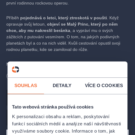
první rodinnou rockovou operou.
Příběh
pojednává o letci, který ztroskotá v poušti
. Když
opravuje svůj letoun,
objeví se Malý Princ, který po něm
chce, aby mu nakreslil beránka
, a vypráví mu o svých
zážitcích z putování vesmírem. O tom, na jakých podivných
planetách byl a co na nich viděl. Kvůli cestování opustil svoji
rodnou planetku, kde se zamiloval do růže.
Malý Princ je nejznámější dílo francouzského spisovatele
Antoine de Saint-Exupéryho.
"Na první pohled roztomilá
Délka
130
minut
Bezbariérový vstup
pohádka v sobě skrývá filosofický podtext, jenž je čtenáři
jasnější s přibývajícím věkem. Proto je příběh vhodnou látkou
SOUHLAS
DETAILY
VÍCE O COOKIES
pro děti i jejich rodiče"
, popisuje libretistka rockové opery Malý
Princ Pavla Forest.
Hudba
Milan Steigerwald
Tato webová stránka používá cookies
V pořadí již devátá inscenace RockOpery Praha bude opět
K personalizaci obsahu a reklam, poskytování
vystavena na základě rockové hudby Milana Steigerwalda
,
Libreto
Pavla Forest
Režie
Irina Andreeva
který se při jejím komponování rozhodl ukázat zvukomalebnější
funkcí sociálních médií a analýze naší návštěvnosti
stránku své tvorby. Chystá se využít i možnosti hrát pro mladé
využíváme soubory cookie. Informace o tom, jak