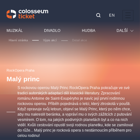
EN
Doporučujeme
MUZIKÁL
DIVADLO
HUDBA
DALŠÍ
Hlavní stránka
Výpis akcí
Detail akce
Festival
Kino
LUCIE BÍLÁ - TURNÉ
KABÁT - TURNÉ 2026
Mamma Mia!
OBYČEJNÁ HOLKA
Pro děti
RockOpera Praha
Pink Panther Agency,
Kultura pod hvězdami
2026
s.r.o.
Malý princ
Prohlídky
Agentura 44, s.r.o.
S rockovou operou Malý Princ RockOpera Praha pokračuje ve své
Sport
tradici autorských adaptací děl klasické literatury. Zpracování
románu Antoine de Saint-Exupéryho je navíc její první rodinnou
Ostatní
rockovou operou. Příběh pojednává o letci, který ztroskotá v poušti.
Ostatní hledají
Když opravuje svůj letoun, objeví se Malý Princ, který po něm chce,
aby mu nakreslil beránka, a vypráví mu o svých zážitcích z putování
muzikálypraha
vesmírem. O tom, na jakých podivných planetách byl a co na nich
viděl. Kvůli cestování opustil svoji rodnou planetku, kde se zamiloval
do růže... Malý princ je rocková opera s nestárnoucím příběhem pro
Nejnavštěvovanější
celou rodinu!