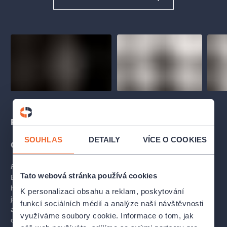
Popis
SOUHLAS
DETAILY
VÍCE O COOKIES
O inscenaci
Brahms-Schoenberg Quartet
(1966) je prvním abstraktním
Tato webová stránka používá cookies
Balanchinovým dílem.
Balanchine
často říkal, že komorní
hudba není vhodná pro velké balety, protože komorní skladby
K personalizaci obsahu a reklam, poskytování
jsou obvykle „příliš dlouhé, s příliš velkým počtem opakování
funkcí sociálních médií a analýze naší návštěvnosti
a jsou určeny do malých sálů“.
Schoenberg
vytvořil svou
využíváme soubory cookie. Informace o tom, jak
orchestraci Brahmsova g moll klavírního kvartetu ve třicátých