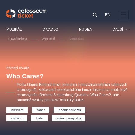
EN
Doporučujeme
MUZIKÁL
DIVADLO
HUDBA
DALŠÍ
Hlavní stránka
Výpis akcí
Detail akce
Festival
Kino
LUCIE BÍLÁ - TURNÉ
KABÁT - TURNÉ 2026
Mamma Mia!
OBYČEJNÁ HOLKA
Pro děti
Národní divadlo
Pink Panther Agency,
Kultura pod hvězdami
2026
s.r.o.
Who Cares?
Prohlídky
Agentura 44, s.r.o.
Pocta Georgi Balanchinovi, jednomu z nejvýznamnějších světových
Sport
choreografů, zakladateli neoklasického tance. Inscenace nabízí dvě
choreografie: Brahms-Schoenberg Quartet a Who Cares?, obě
Ostatní
původně vznikly pro New York City Ballet.
Ostatní hledají
premiéra
tanec
georgegershwin
muzikálypraha
orchestr
balet
státníoperapraha
Nejnavštěvovanější