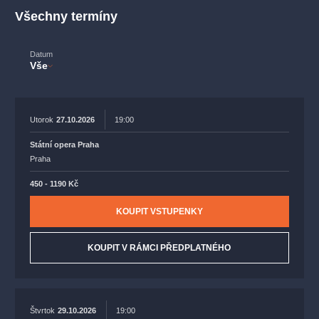
muzikálypraha
divadlopraha
sleva
klasickáhudba
Všechny termíny
filmováhudba
státníopera
rudolfinum
muzikál
národnídivadlo
činohra
Datum
Vše
Utorok
27.10.2026
19:00
Státní opera Praha
Praha
450 - 1190 Kč
KOUPIT VSTUPENKY
KOUPIT V RÁMCI PŘEDPLATNÉHO
Štvrtok
29.10.2026
19:00