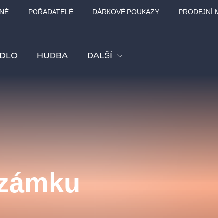
NÉ
POŘADATELÉ
DÁRKOVÉ POUKAZY
PRODEJNÍ 
ADLO
HUDBA
DALŠÍ
Festival
Kino
Pro děti
Prohlídky
Sport
 zámku
Ostatní
BÁT - TURNÉ 2026
Mamma Mia!
Koncert v Rudo
MOZART, VIVA
nk Panther Agency,
Kultura pod hvězdami
SMETANA