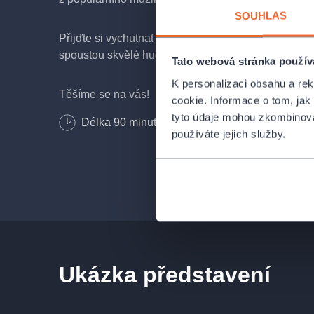
SOUHLAS
Přijďte si vychutnat večer s příjemnou atmosférou,
spoustou skvělé hudby.
Tato webová stránka použív
K personalizaci obsahu a re
Těšíme se na vás!
cookie. Informace o tom, jak
tyto údaje mohou zkombinovat
Délka
90
minut
používáte jejich služby.
Ukázka představení