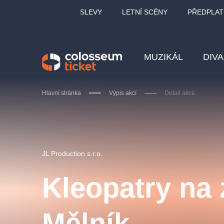
SLEVY
LETNÍ SCÉNY
PŘEDPLAT
MUZIKÁL
DIV
Hlavní stránka
Výpis akcí
Detail akce
Doporučujeme
JL Production s.r.o.
Kleopatry na
LUCIE BÍLÁ - TURNÉ
KA
Mělník
OBYČEJNÁ HOLKA
Pi
2026