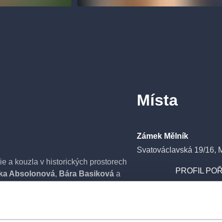
Místa
Zámek Mělník
Svatováclavská 19/16, 
ie a kouzla v historických prostorech
PROFIL POŘ
ka Absolonová
,
Bára Basiková
a
ndu, dne 13.8.2026 již tradičně na
Tyto tři pěvecké královny českého popu
 ale také části repertoáru
z nich alternovala hlavní roli.