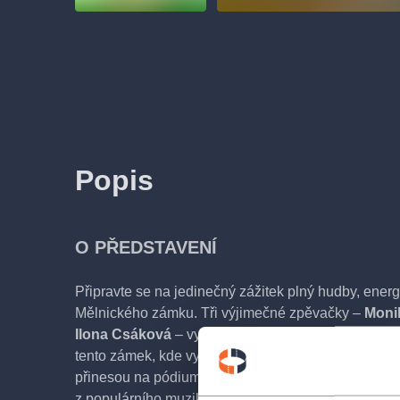
Popis
O PŘEDSTAVENÍ
Připravte se na jedinečný zážitek plný hudby, energ
Mělnického zámku. Tři výjimečné zpěvačky –
Moni
Ilona Csáková
– vyrážejí v doprovodu Vlastního Ba
tento zámek, kde vystoupí v krásných exteriérech. 
přinesou na pódium nejen své nezapomenutelné hity,
z populárního muzikálu
Kleopatra
, ve kterém každá 