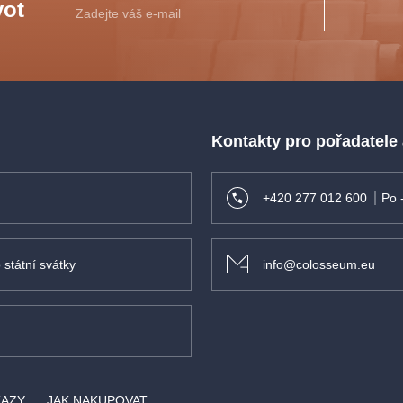
vot
Kontakty pro pořadatele
+420 277 012 600
Po 
 státní svátky
info@colosseum.eu
KAZY
JAK NAKUPOVAT