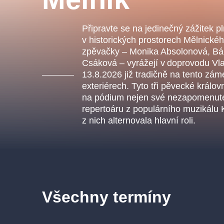
s.r
Agentura 44, s.r.o.
Připravte se na jedinečný zážitek p
v historických prostorech Mělnické
zpěvačky – Monika Absolonová, Bár
Csáková – vyrážejí v doprovodu Vl
Ostatní hledají
13.8.2026 již tradičně na tento zám
exteriérech. Tyto tři pěvecké král
muzikálypraha
na pódium nejen své nezapomenuteln
repertoáru z populárního muzikálu 
Nejnavštěvovanější
z nich alternovala hlavní roli.
muzikálypraha
divadlopra
muzikál
národnídivadlo
Všechny termíny