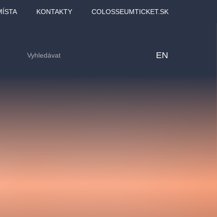
MÍSTA
KONTAKTY
COLOSSEUMTICKET.SK
EN
lfinu -
Love2Dance - Láska,
Filmový orchestr Praha
LDI,
tanec a sen
v Novoměstské radnici