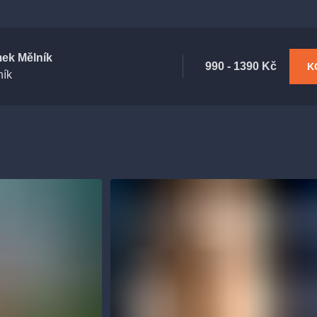
ek Mělník
990 - 1390 Kč
K
ník