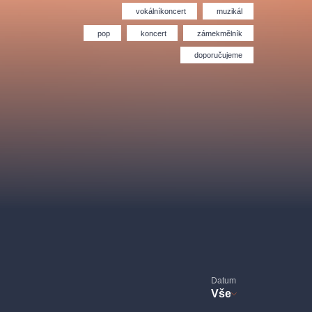
Divadlo Hybernia
Filmový orchestr Praha
vokálníkoncert
muzikál
le
(FOP)
pop
koncert
zámekmělník
doporučujeme
rudolfinum
Datum
Vše