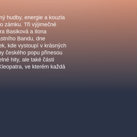
.o.
Parnas Ensemb
lný hudby, energie a kouzla
ho zámku. Tři výjimečné
a Basiková a Ilona
astního Bandu, dne
ek, kde vystoupí v krásných
ovny českého popu přinesou
é hity, ale také části
Kleopatra, ve kterém každá
ha
sleva
klasickáhudba
filmováhudba
státníopera
činohra