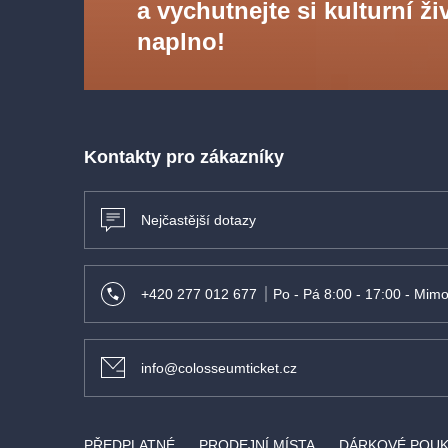
a vychutnejte si kulturní ži
naplno!
Kontakty pro zákazníky
Nejčastější dotazy
+420 277 012 677
Po - Pá 8:00 - 17:00 - Mimo
info@colosseumticket.cz
PŘEDPLATNÉ
PRODEJNÍ MÍSTA
DÁRKOVÉ POU