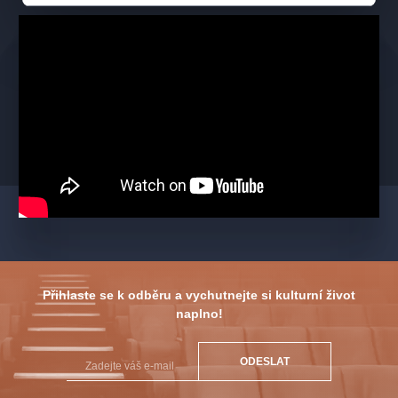
Zlatovláska
Princezna se zlatou hvězdou na čele
Obušku z pytel ven
To neznáte Hadimršku
Páni kluci
Přednosta stanice
Kristián
S tebou mě baví svět
FILMOVÝ ORCHESTR PRAHA
je hudební těleso zaměřené především na interpretaci české
filmové hudby. Vedle hudby instrumentální hraje i písničky
z českých filmů a pohádek v podání zpěvačky a zpěváka.
Přihlaste se k odběru a vychutnejte si kulturní život
Orchestr má dvě sestavy - menší z nich se skládá ze
naplno!
smyčcového kvarteta doplněného o klavír, kontrabas a bicí
nástroje, větší obsazení tvoří komorní smyčcový orchestr opět
rozšířený o klavír a dva hráče na bicí nástroje.
ODESLAT
Dirigentem orchestru je Matyáš Vonz, mladý dirigent a hudební