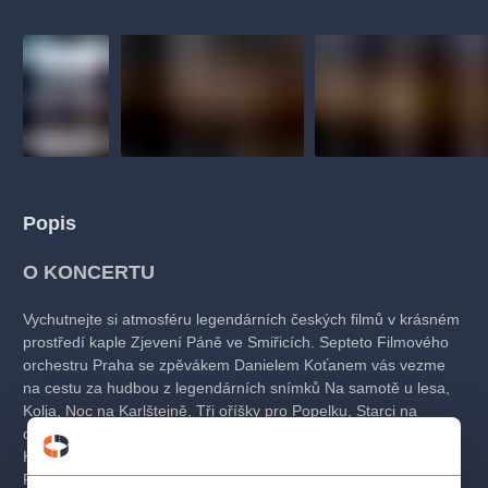
Popis
O KONCERTU
Vychutnejte si atmosféru legendárních českých filmů v krásném
prostředí kaple Zjevení Páně ve Smiřicích. Septeto Filmového
orchestru Praha se zpěvákem Danielem Koťanem vás vezme
na cestu za hudbou z legendárních snímků Na samotě u lesa,
Kolja, Noc na Karlštejně, Tři oříšky pro Popelku, Starci na
chmelu, Chalupáři, Šíleně smutná princezna a mnoha dalších.
Koncert také ozvláštní hudba geniálního Ennio Morriconeho.
Prožijte nezapomenutelný hudební večer v podání špičkových