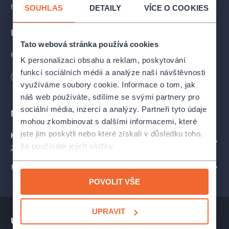
hudebníků a za doprovodu mluveného slova.
SOUHLAS
DETAILY
VÍCE O COOKIES
PROGRAM
Tato webová stránka používá cookies
Koncertní program zahrnuje například tyto tituly:
K personalizaci obsahu a reklam, poskytování
funkcí sociálních médií a analýze naší návštěvnosti
Délka
120
minut
Petrolejové Lampy
využíváme soubory cookie. Informace o tom, jak
Na samotě u lesa
náš web používáte, sdílíme se svými partnery pro
F. L. Věk
sociální média, inzerci a analýzy. Partneři tyto údaje
Babička
Místa
mohou zkombinovat s dalšími informacemi, které
Panna a netvor
jste jim poskytli nebo které získali v důsledku toho,
Kolja
Kaple Zjevení Páně
ZOBRAZIT NA MAPĚ
Noc na Karlštejně
že používáte jejich služby.
Zámek 1, Smiřice
Lotrando a Zubejda
Starci na chmelu
PROFIL POŘADATELE FILMOVÝ ORCHESTR PRAHA (FOP)
Tři oříšky pro Popelku
POVOLIT VŠE
Chalupáři
Jak se budí princezny
Cirkus Humberto
UPRAVIT
Šíleně smutná princezna
Ukázka představení