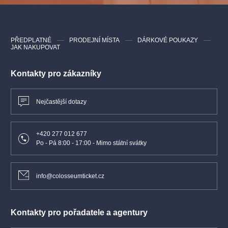
skladatel, který byl sbormistrem také například v symfonickém
orchestru Karlovy University a nedávno dirigoval českou verzi
muzikálu Ples upírů v divadle GOJA.
PŘEDPLATNÉ
PRODEJNÍ MÍSTA
DÁRKOVÉ POUKAZY
JAK NAKUPOVAT
Hlavním aranžérem orchestru je jazzový klavírista a skladatel
Radim Linhart.
Kontakty pro zákazníky
Nejčastější dotazy
+420 277 012 677
Po - Pá 8:00 - 17:00 - Mimo státní svátky
info@colosseumticket.cz
Kontakty pro pořadatele a agentury