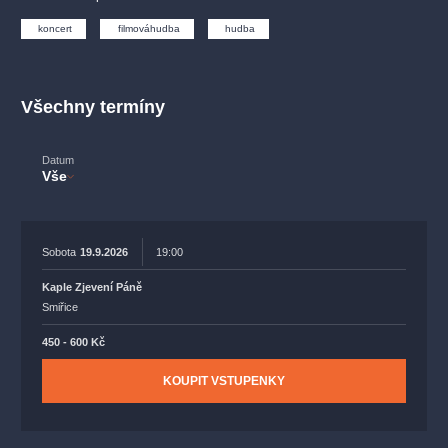
muzikálypraha
divadlopraha
sleva
klasickáhudba
koncert
filmováhudba
hudba
filmováhudba
státníopera
rudolfinum
muzikál
národnídivadlo
činohra
Všechny termíny
Datum
Vše
Sobota
19.9.2026
19:00
Kaple Zjevení Páně
Smiřice
450 - 600 Kč
KOUPIT VSTUPENKY