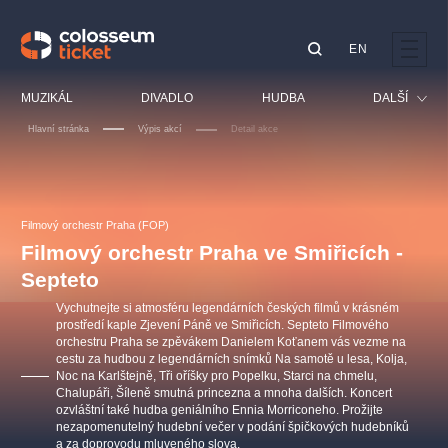
EN
Doporučujeme
MUZIKÁL
DIVADLO
HUDBA
DALŠÍ
Hlavní stránka
Výpis akcí
Detail akce
Festival
Kino
LUCIE BÍLÁ - TURNÉ
KABÁT - TURNÉ 2026
Mamma Mia!
OBYČEJNÁ HOLKA
Pro děti
Filmový orchestr Praha (FOP)
Pink Panther Agency,
Kultura pod hvězdami
2026
s.r.o.
Filmový orchestr Praha ve Smiřicích -
Prohlídky
Agentura 44, s.r.o.
Septeto
Sport
Vychutnejte si atmosféru legendárních českých filmů v krásném
Ostatní
prostředí kaple Zjevení Páně ve Smiřicích. Septeto Filmového
orchestru Praha se zpěvákem Danielem Koťanem vás vezme na
Ostatní hledají
cestu za hudbou z legendárních snímků Na samotě u lesa, Kolja,
muzikálypraha
Noc na Karlštejně, Tři oříšky pro Popelku, Starci na chmelu,
Chalupáři, Šíleně smutná princezna a mnoha dalších. Koncert
ozvláštní také hudba geniálního Ennia Morriconeho. Prožijte
Nejnavštěvovanější
nezapomenutelný hudební večer v podání špičkových hudebníků
a za doprovodu mluveného slova.