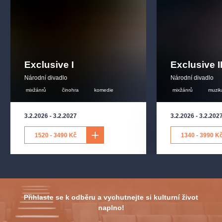
Exclusive I
Exclusive I
Národní divadlo
Národní divadlo
mixžánrů
činohra
komedie
mixžánrů
muzik
3.2.2026
-
3.2.2027
3.2.2026
-
3.2.202
1520 - 3490 Kč
1340 - 3990 K
Přihlaste se k odběru a vychutnejte si kulturní život
naplno!