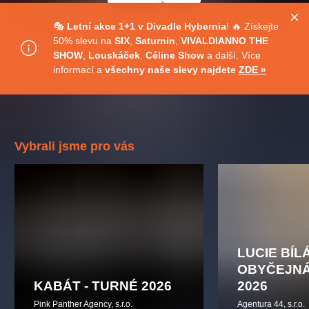
muzikálypraha
divadlopraha
sleva
klasickáhudba
🎭
Letní akce 1+1 v Divadle Hybernia
! 🔥 Získejte
filmováhudba
státníopera
rudolfinum
muzikál
50% slevu na
SIX
,
Saturnin
,
VIVALDIANNO THE
národnídivadlo
činohra
SHOW
,
Louskáček
,
Céline Show
a další.
Více
informací a
všechny naše slevy najdete
ZDE »
Vybrali jsme pro vás
LUCIE BÍL
OBYČEJNÁ
KABÁT - TURNÉ 2026
2026
Pink Panther Agency, s.r.o.
Agentura 44, s.r.o.