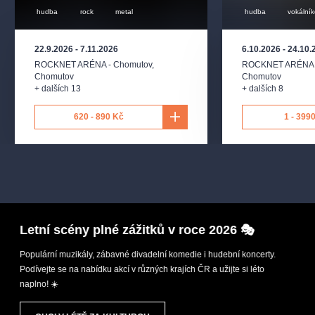
hudba
rock
metal
hudba
vokálník
22.9.2026
-
7.11.2026
6.10.2026
-
24.10.
ROCKNET ARÉNA - Chomutov
,
ROCKNET ARÉNA 
Chomutov
Chomutov
+ dalších 13
+ dalších 8
620 - 890 Kč
1 - 399
Letní scény plné zážitků v roce 2026 🎭
Populární muzikály, zábavné divadelní komedie i hudební koncerty.
Podívejte se na nabídku akcí v různých krajích ČR a užijte si léto
naplno! ☀️