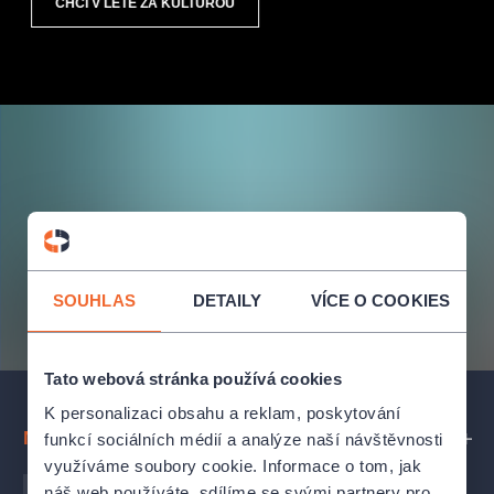
CHCI V LÉTĚ ZA KULTUROU
SOUHLAS
DETAILY
VÍCE O COOKIES
Tato webová stránka používá cookies
K personalizaci obsahu a reklam, poskytování
Nejbližší akce
funkcí sociálních médií a analýze naší návštěvnosti
využíváme soubory cookie. Informace o tom, jak
náš web používáte, sdílíme se svými partnery pro
PRAHA
BRNO
OSTRAVA