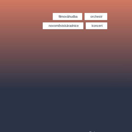
Divadlo Hybernia
Filmový orchestr Praha
le
(FOP)
filmováhudba
orchestr
novoměstskáradnice
koncert
rudolfinum