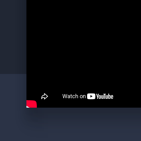
prostorách a na hudebních festivalech
, kde napl
filmové hudby.
Filmový orchestr Praha zve posluchače na večer
vracejí v plné kráse živého orchestru. Přijďte s
během několika taktů otevřít dveře do světů, kt
PROGRAM
Koncertní program zahrnuje například tyto tituly:
Piráti z Karibiku
Gladiátor
Jurský Park
Tenkrát na Západě
Harry Potter