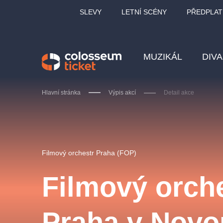
SLEVY
LETNÍ SCÉNY
PŘEDPLAT
MUZIKÁL
DIV
Hlavní stránka
Výpis akcí
Detail akce
Doporučujeme
Filmový orchestr Praha (FOP)
Filmový orch
LUCIE BÍLÁ - TURNÉ
KA
Praha v Nov
OBYČEJNÁ HOLKA
Pi
2026