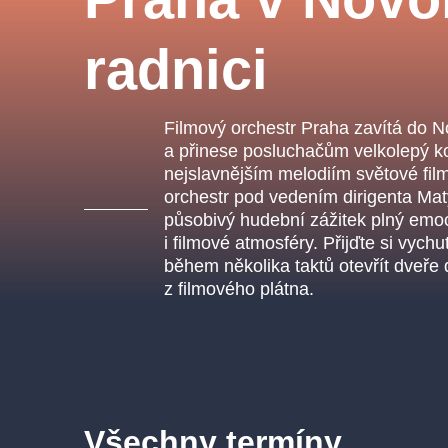
s.r
Agentura 44, s.r.o.
radnici
Filmový orchestr Praha zavítá do 
Ostatní hledají
a přinese posluchačům velkolepý k
nejslavnějším melodiím světové fi
muzikálypraha
orchestr pod vedením dirigenta Ma
působivý hudební zážitek plný emoc
Nejnavštěvovanější
i filmové atmosféry. Přijďte si vych
během několika taktů otevřít dveře
muzikálypraha
divadlopra
z filmového plátna.
muzikál
národnídivadlo
Všechny termíny