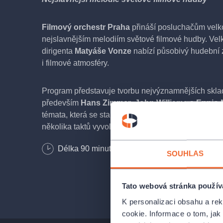
Filmový orchestr Praha
přináší posluchačům velk
nejslavnějším melodiím světové filmové hudby. Ve
dirigenta
Matyáše Vonze
nabízí působivý hudební z
i filmové atmosféry.
Program představuje tvorbu nejvýznamnějších sklada
především
Hans Zimmer
,
John Williams
a
Ennio 
témata, která se stala nedílnou součástí světové f
několika taktů vyvolat vzpomínky na nejsilnější oka
Délka
90
minut
SOUHLAS
V programu zazní například velkolepá
suita z filmu
z filmu
Gladiátor
, nezapomenutelné melodie Ennia
westernu
Tenkrát na Západě
, dobrodružná hudba 
Tato webová stránka použív
svět
Harryho Pottera
a působivá moderní filmová
K personalizaci obsahu a re
z filmu
Interstellar
.
cookie. Informace o tom, jak