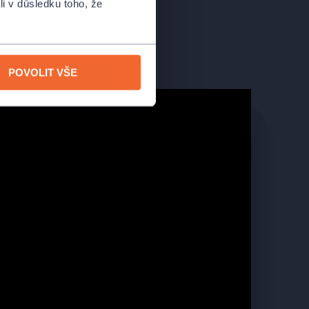
li v důsledku toho, že
POVOLIT VŠE