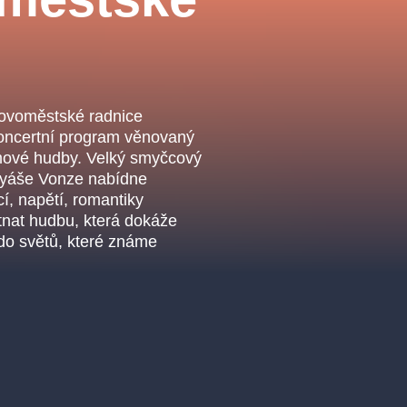
.o.
Parnas Ensemb
Novoměstské radnice
oncertní program věnovaný
lmové hudby. Velký smyčcový
tyáše Vonze nabídne
í, napětí, romantiky
utnat hudbu, která dokáže
 do světů, které známe
ha
sleva
klasickáhudba
filmováhudba
státníopera
činohra