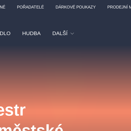
NÉ
POŘADATELÉ
DÁRKOVÉ POUKAZY
PRODEJNÍ 
ADLO
HUDBA
DALŠÍ
Festival
Kino
Pro děti
Prohlídky
Sport
estr
Ostatní
BÁT - TURNÉ 2026
Mamma Mia!
Koncert v Rudo
oměstské
MOZART, VIVA
nk Panther Agency,
Kultura pod hvězdami
SMETANA