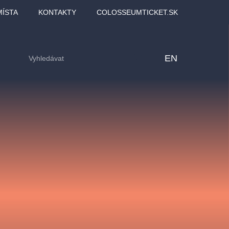
MÍSTA
KONTAKTY
COLOSSEUMTICKET.SK
EN
lfinu -
Love2Dance - Láska,
Filmový orchestr Praha
LDI,
tanec a sen
v Novoměstské radnici