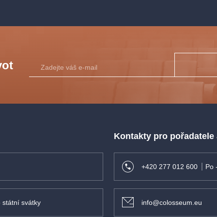
vot
Kontakty pro pořadatele
+420 277 012 600
Po 
 státní svátky
info@colosseum.eu