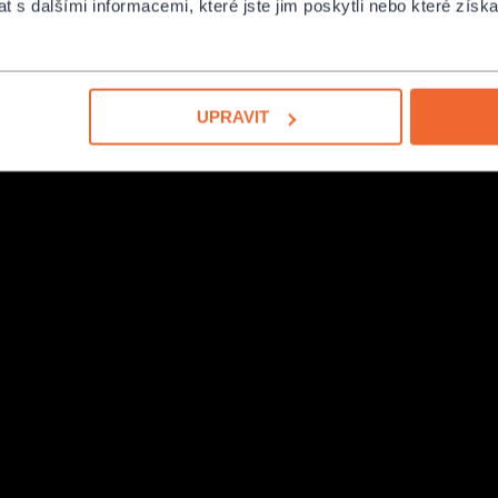
 s dalšími informacemi, které jste jim poskytli nebo které získa
ramatickou silou, tvorba Johna
y i nezapomenutelné melodie Ennia
mimořádnou sílu filmové hudby v podání
UPRAVIT
ntovaný hudebník, vede orchestr
h skladeb. Pod jeho vedením získávají
bohatá orchestrální barevnost.
y věnuje pozornost také české filmové
vné melodie z českých filmů a pohádek,
ků pro Popelku
, která patří
ika.
emi
– pro milovníky filmů, orchestrální
é filmové příběhy prostřednictvím
 atmosféru získává zejména
turních domech, kongresových