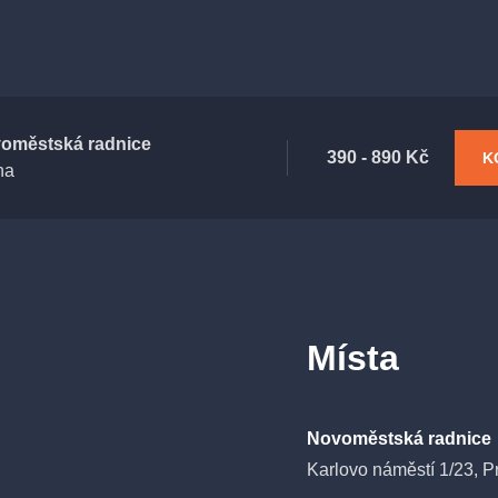
oměstská radnice
390 - 890 Kč
K
ha
Místa
Novoměstská radnice
Karlovo náměstí 1/23, P