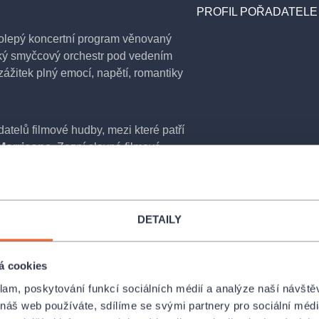
PROFIL POŘADATELE
olepý koncertní program věnovaný
lký smyčcový orchestr pod vedením
ážitek plný emocí, napětí, romantiky
telů filmové hudby, mezi které patří
Morricone
. Zazní slavná filmová
ilmové kultury a která dokážou během
mžiky filmových příběhů.
DETAILY
 Piráti z Karibiku
, dramatická hudba
 Morriconeho z legendárního
z filmu
Jurský park
, magický
á cookies
 hudba Hanse Zimmera
klam, poskytování funkcí sociálních médií a analýze naší návšt
 náš web používáte, sdílíme se svými partnery pro sociální média