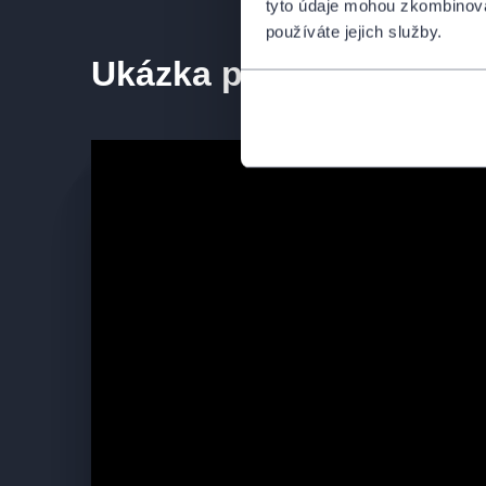
tyto údaje mohou zkombinovat
Hudba Hanse Zimmera, známá svou velkolepostí a d
používáte jejich služby.
Williamse s nezaměnitelnými orchestrálními témat
Ukázka představení
Morriconeho tvoří základ programu, který ukazuje 
živého orchestru.
Dirigent
Matyáš Vonz
, mladý, charismatický a tale
s energií a citem pro filmový charakter jednotlivýc
známé filmové melodie nový rozměr a vyniká jejich 
Filmový orchestr Praha vedle světové filmové hudb
tvorbě. V programu se mohou objevit například sla
mezi nimi například hudba z legendárních
Tří oříš
k nejmilovanějším filmovým melodiím českého publ
Koncert je určen širokému publiku
napříč generac
hudby i všechny posluchače, kteří chtějí zažít znám
živého velkého smyčcového orchestru. Mimořádnou
ve
velkých koncertních sálech, divadlech, kul