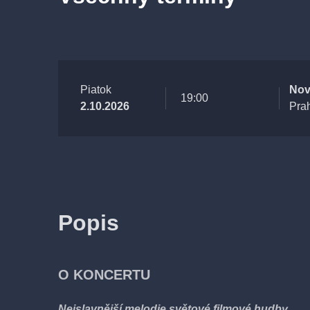
Piatok
Nov
19:00
2.10.2026
Pra
Popis
O KONCERTU
Nejslavnější melodie světové filmové hudby