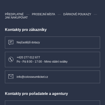
Dvořák ART FESTIVAL
PŘEDPLATNÉ
PRODEJNÍ MÍSTA
DÁRKOVÉ POUKAZY
JAK NAKUPOVAT
Multižánrový festival, jehož cílem je nabídnout to nejlepší
z klasické i popové hudby. Známé i neznáme tváře,
Kontakty pro zákazníky
profesionálové či začínající umělci. To charakterizuje náš
společný festival, který si zaslouží pozornost nás všech.
Podporujeme mladé talenty, sbory i orchestry, kteří vystoupí na
Nejčastější dotazy
nejrůznějších místech v České republice.
+420 277 012 677
Po - Pá 8:00 - 17:00 - Mimo státní svátky
info@colosseumticket.cz
Kontakty pro pořadatele a agentury