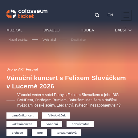
EN
Doporučujeme
MUZIKÁL
DIVADLO
HUDBA
DALŠÍ
Hlavní stránka
Výpis akcí
Detail akce
Festival
Kino
LUCIE BÍLÁ - TURNÉ
KABÁT - TURNÉ 2026
Mamma Mia!
OBYČEJNÁ HOLKA
Pro děti
Dvořák ART Festival
Pink Panther Agency,
Kultura pod hvězdami
2026
s.r.o.
Vánoční koncert s Felixem Slováčkem
Prohlídky
Agentura 44, s.r.o.
v Lucerně 2026
Sport
Vánoční večer v srdci Prahy s Felixem Slováčkem a jeho BIG
Ostatní
BANDem, Ondřejem Rumlem, Bohušem Matušem a dalšími
hvězdami české scény. Elegantní, sváteční, nezapomenutelný.
Ostatní hledají
muzikálypraha
vánočníkoncert
felixslováček
vokálníkoncert
vánoční
bohušmatuš
Nejnavštěvovanější
orchestr
pop
terezamátlová