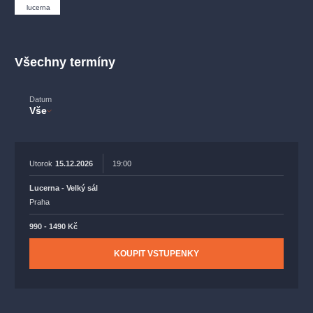
muzikálypraha
divadlopraha
sleva
klasickáhudba
lucerna
filmováhudba
státníopera
rudolfinum
muzikál
národnídivadlo
činohra
Všechny termíny
Datum
Vše
Utorok
15.12.2026
19:00
Lucerna - Velký sál
Praha
990 - 1490 Kč
KOUPIT VSTUPENKY