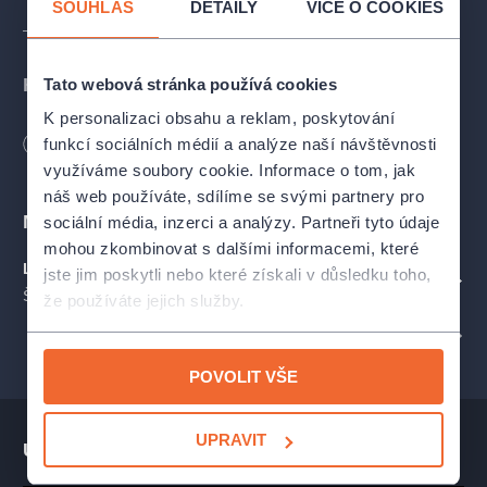
SOUHLAS
DETAILY
VÍCE O COOKIES
—
Miroslav Dvořák
, producent
Hvězdy vánočního večera
Tato webová stránka používá cookies
K personalizaci obsahu a reklam, poskytování
Na pódiu Lucerny se potkají přední čeští zpěváci, filmové hlasy,
funkcí sociálních médií a analýze naší návštěvnosti
Délka
120
minut
mladé talenty a legendární BIG BAND Felixe Slováčka —
využíváme soubory cookie. Informace o tom, jak
a chystáme i překvapení, na které se můžete těšit.
náš web používáte, sdílíme se svými partnery pro
Místa
sociální média, inzerci a analýzy. Partneři tyto údaje
Felix Slováček
BIG BAND · Headliner
mohou zkombinovat s dalšími informacemi, které
Lucerna - Velký sál
jste jim poskytli nebo které získali v důsledku toho,
ZOBRAZIT NA MAPĚ
Ondřej Ruml
Štěpánská 61, Praha
že používáte jejich služby.
Zpěv
PROFIL POŘADATELE DVOŘÁK ART FESTIVAL
Bohuš Matuš
POVOLIT VŠE
Zpěv
Felix Slováček jr.
UPRAVIT
Ukázka představení
Saxofon