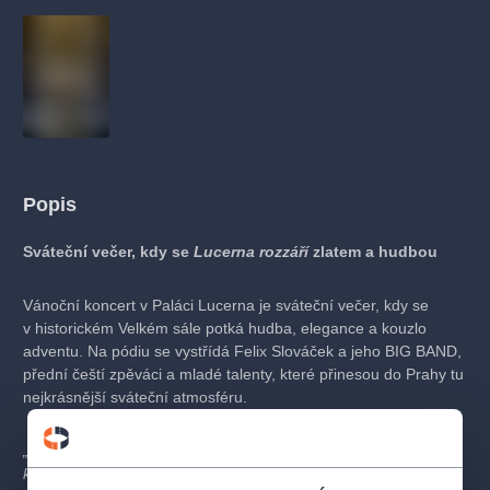
Popis
Sváteční večer, kdy se
Lucerna rozzáří
zlatem a hudbou
Vánoční koncert v Paláci Lucerna je sváteční večer, kdy se
v historickém Velkém sále potká hudba, elegance a kouzlo
adventu. Na pódiu se vystřídá Felix Slováček a jeho BIG BAND,
přední čeští zpěváci a mladé talenty, které přinesou do Prahy tu
nejkrásnější sváteční atmosféru.
„Vánoce patří hudbě — a Lucerna patří vánočnímu koncertu,
který zůstane v srdci."