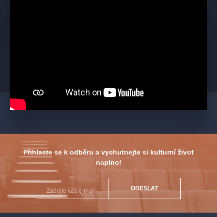
Tereza Mátlová
Zpěv
Natálie Grossová
Zpěv
Emilly Ann Janečková
Zpěv
Ivo Janda
Skladatel · Zpěv
Host večera: Připravujeme překvapení
Moderátoři
Přihlaste se k odběru a vychutnejte si kulturní život
naplno!
Miroslav Dvořák
Producent & moderátor
ODESLAT
Karel Voříšek
Moderátor