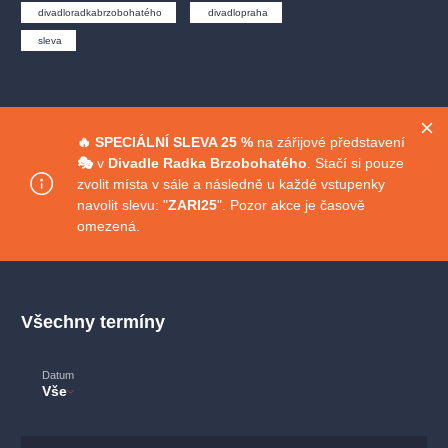
muzikálypraha
divadlopraha
sleva
klasickáhudba
divadloradkabrzobohatého
divadlopraha
filmováhudba
státníopera
rudolfinum
muzikál
sleva
národnídivadlo
činohra
🔥 SPECIÁLNÍ
SLEVA 25 %
na zářijové představení
🎭
v
Divadle Radka Brzobohatého
. Stačí si pouze
zvolit místa v sále a následně u každé vstupenky
navolit slevu: "
ZARI25
". Pozor akce je časově
omezená.
Všechny termíny
Datum
Vše