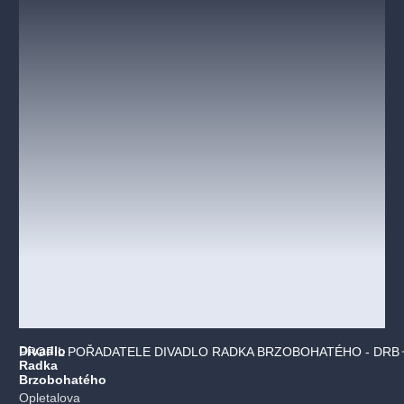
Divadlo
PROFIL POŘADATELE DIVADLO RADKA BRZOBOHATÉHO - DRB
Radka
Brzobohatého
Opletalova