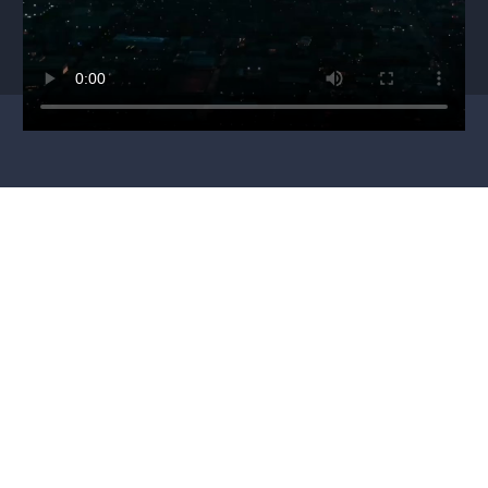
Mohlo by se vám líbit
VŠECHNY TERMÍNY
Drahoušku, toužím po
50 odstínů!
tobě...
muzikálová
Divadlo Radka Brzobohatého - DRB
Divadlo Radka Br
francouzskákomedie
oblíbené
slavnápředloha