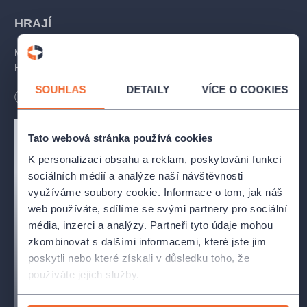
HRAJÍ
Maude:
Lucie Vondráčková / Romana Goščíková
Peter:
Jan Fanta
SOUHLAS
DETAILY
VÍCE O COOKIES
Délka
100
minut
TVŮRCI
Autor:
Gardner McKay
Tato webová stránka používá cookies
Překlad:
Adam Novák
K personalizaci obsahu a reklam, poskytování funkcí
Režie:
Lukáš Burian
sociálních médií a analýze naší návštěvnosti
využíváme soubory cookie. Informace o tom, jak náš
web používáte, sdílíme se svými partnery pro sociální
média, inzerci a analýzy. Partneři tyto údaje mohou
zkombinovat s dalšími informacemi, které jste jim
poskytli nebo které získali v důsledku toho, že
používáte jejich služby.