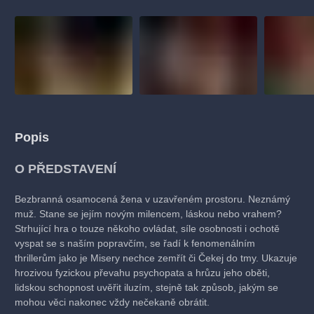
Popis
O PŘEDSTAVENÍ
Bezbranná osamocená žena v uzavřeném prostoru. Neznámý
muž. Stane se jejím novým milencem, láskou nebo vrahem?
Strhující hra o touze někoho ovládat, síle osobnosti i ochotě
vyspat se s naším popravčím, se řadí k fenomenálním
thrillerům jako je Misery nechce zemřít či Čekej do tmy. Ukazuje
hrozivou fyzickou převahu psychopata a hrůzu jeho oběti,
lidskou schopnost uvěřit iluzím, stejně tak způsob, jakým se
mohou věci nakonec vždy nečekaně obrátit.