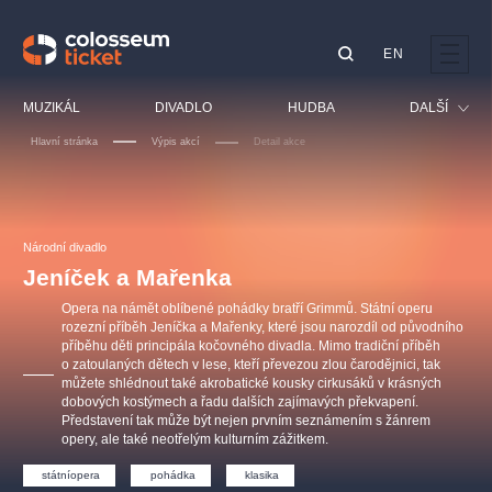
EN
Doporučujeme
MUZIKÁL
DIVADLO
HUDBA
DALŠÍ
Hlavní stránka
Výpis akcí
Detail akce
Festival
Kino
LUCIE BÍLÁ - TURNÉ
KABÁT - TURNÉ 2026
Mamma Mia!
OBYČEJNÁ HOLKA
Pro děti
Národní divadlo
Pink Panther Agency,
Kultura pod hvězdami
2026
s.r.o.
Jeníček a Mařenka
Prohlídky
Agentura 44, s.r.o.
Opera na námět oblíbené pohádky bratří Grimmů. Státní operu
Sport
rozezní příběh Jeníčka a Mařenky, které jsou narozdíl od původního
příběhu děti principála kočovného divadla. Mimo tradiční příběh
Ostatní
o zatoulaných dětech v lese, kteří převezou zlou čarodějnici, tak
Ostatní hledají
můžete shlédnout také akrobatické kousky cirkusáků v krásných
dobových kostýmech a řadu dalších zajímavých překvapení.
muzikálypraha
Představení tak může být nejen prvním seznámením s žánrem
opery, ale také neotřelým kulturním zážitkem.
Nejnavštěvovanější
státníopera
pohádka
klasika