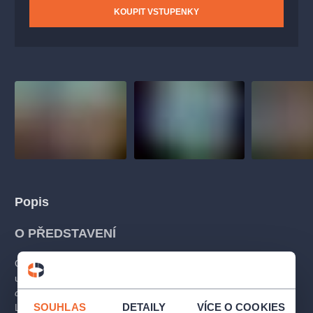
KOUPIT VSTUPENKY
Popis
O PŘEDSTAVENÍ
Opera
Engelberta Humperdincka
Hänsel und Gretel,
která
u nás bývá uváděná většinou pod názvem
Perníková
chaloupka,
patří v Německu dodnes k nejčastěji hraným dílům.
SOUHLAS
DETAILY
VÍCE O COOKIES
Libreto napsala
podle pohádky bratří Grimmů
skladatelova