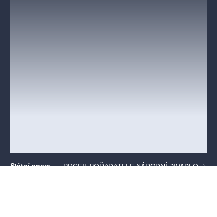
Státní opera
PROFIL POŘADATELE NÁRODNÍ DIVADLO
Praha
Wilsonova 4,
Praha