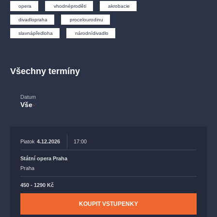
muzikálypraha
divadlopraha
sleva
klasickáhudba
opera
vhodnéproděti
akrobacie
filmováhudba
státníopera
rudolfinum
muzikál
divadlopraha
procelourodinu
slavnápředloha
národnídivadlo
národnídivadlo
činohra
Všechny termíny
Datum
Vše
Piatok
4.12.2026
17:00
Státní opera Praha
Praha
450 - 1290 Kč
KOUPIT VSTUPENKY