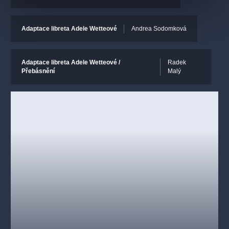
Forman
,
Andrea Sodomková
a
Radek Malý
adaptovali
původní libreto
Adelheid Wette
a Radek Malý jej nově
přebásnil do češtiny.
Adaptace libreta Adele Wetteové
Andrea Sodomková
Matěj Forman k přípravám inscenace řekl: "Když jsem se
Adaptace libreta Adele Wetteové /
Radek
s autorským týmem složeným z Andrey Sodomkové
Přebásnění
Malý
(scénografka a výtvarnice), Radka Malého (básník, překladatel
a germanista) a
Veroniky Švábové
(choreografka a tanečnice)
začal věnovat
Jeníčkovi a Mařence
, zjistili jsme, že při práci
s touto operou můžeme uplatnit své zkušenosti s kočovným
divadlem. V našich představách jsme hned viděli, jak tato opera
putovala na vozech kočovných komediantů daleko za brány
slovutných měst po prašných cestičkách na návsi a za humna
menších obcí a jak v provedení potulných divadelníků přinášela
potěšení divákům od dětí až po babičky, odkrývajíc tak půvab
pohádkového příběhu. Na naší štaci
ve Státní opeře
se tak
chceme pokusit dát
Humperdinckově
opeře kouzlo
pohádkového představení, ve kterém se skloubí vznešená
hudba s kousky akrobatů, loutkářů a herců a které potěší
dospělé diváky, operní znalce i ty, kdo přijdou do opery poprvé."