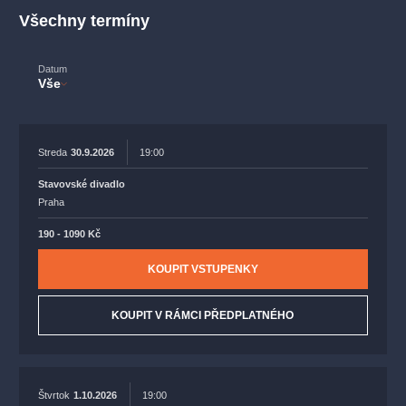
muzikálypraha
divadlopraha
sleva
klasickáhudba
Všechny termíny
filmováhudba
státníopera
rudolfinum
muzikál
národnídivadlo
činohra
Datum
Vše
Streda
30.9.2026
19:00
Stavovské divadlo
Praha
190 - 1090 Kč
KOUPIT VSTUPENKY
KOUPIT V RÁMCI PŘEDPLATNÉHO
Štvrtok
1.10.2026
19:00