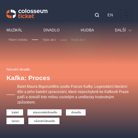
EN
Doporučujeme
MUZIKÁL
DIVADLO
HUDBA
DALŠÍ
Hlavní stránka
Výpis akcí
Detail akce
Festival
Kino
LUCIE BÍLÁ - TURNÉ
KABÁT - TURNÉ 2026
Mamma Mia!
OBYČEJNÁ HOLKA
Pro děti
Národní divadlo
Pink Panther Agency,
Kultura pod hvězdami
2026
s.r.o.
Kafka: Proces
Prohlídky
Agentura 44, s.r.o.
Balet Maura Bigonzettiho podle Franze Kafky. Legendární literární
Sport
dílo a jeho baletní zpracování, které nepochybně ke Kafkově Praze
patří a dotváří toto milieu osobitým a umělecky hodnotným
Ostatní
způsobem.
Ostatní hledají
balet
stavovskédivadlo
divadlo
muzikálypraha
tanec
národnídivadlo
Nejnavštěvovanější