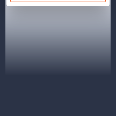
hodnotným způsobem.
Sólisté a sbor Baletu Národního divadla
Klobouky pro inscenaci Kafka: Proces Baletu Národního divadla
věnovala společnost TONAK a.s. tradiční výrobce klobouků již
220 let.
Fotograf vizuálu:
Anna Rasmussen
Fotografové inscenace:
Martin Divíšek, Pavel Hejný
Účinkující
2023-2024
2024-2025
Josef K. - Jakub Rašek, Federico Ievoli, Paul Irmatov, Matěj
Šust