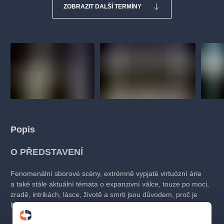
ZOBRAZIT DALŠÍ TERMÍNY
Popis
O PŘEDSTAVENÍ
Fenomenální sborové scény, extrémně vypjaté virtuózní árie
a také stále aktuální témata o expanzivní válce, touze po moci,
zradě, intrikách, lásce, životě a smrti jsou důvodem, proč je
Nabucco stálou součástí repertoáru operních divadel.