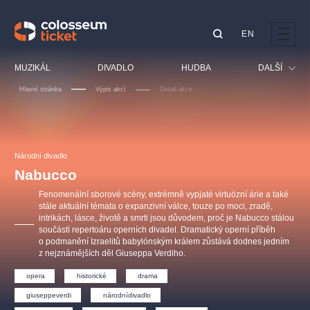
EN
Doporučujeme
MUZIKÁL
DIVADLO
HUDBA
DALŠÍ
Hlavní stránka
Výpis akcí
Detail akce
Festival
Kino
LUCIE BÍLÁ - TURNÉ
KABÁT - TURNÉ 2026
Mamma Mia!
OBYČEJNÁ HOLKA
Pro děti
Národní divadlo
Pink Panther Agency,
Kultura pod hvězdami
2026
s.r.o.
Nabucco
Prohlídky
Agentura 44, s.r.o.
Fenomenální sborové scény, extrémně vypjaté virtuózní árie a také
Sport
stále aktuální témata o expanzivní válce, touze po moci, zradě,
intrikách, lásce, životě a smrti jsou důvodem, proč je Nabucco stálou
Ostatní
součástí repertoáru operních divadel. Dramatický operní příběh
Ostatní hledají
o podmanění Izraelitů babylónským králem zůstává dodnes jedním
z nejznámějších děl Giuseppa Verdiho.
muzikálypraha
opera
historické
drama
Nejnavštěvovanější
giuseppeverdi
národnídivadlo