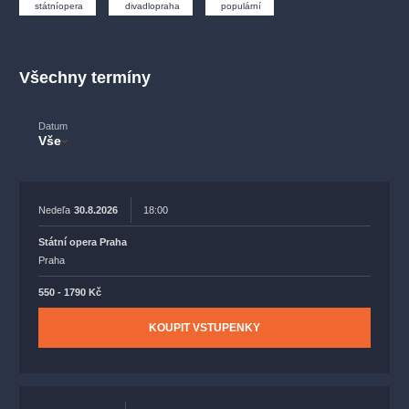
muzikálypraha
divadlopraha
sleva
klasickáhudba
státníopera
divadlopraha
populární
filmováhudba
státníopera
rudolfinum
muzikál
národnídivadlo
činohra
Všechny termíny
Datum
Vše
Nedeľa
30.8.2026
18:00
Státní opera Praha
Praha
550 - 1790 Kč
KOUPIT VSTUPENKY