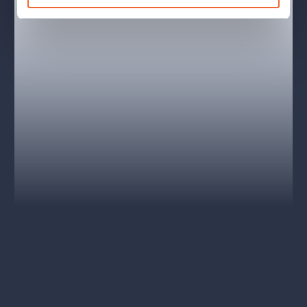
Nejslavnější sborová operní scéna „Va, pensiero, sull‘ali dorate“
(„Leť, myšlenko, na zlatých křídlech“) vyjadřovala naději
hebrejských exulantů na svobodu. Ve Verdiho době se stala
symbolem odporu Italů proti rakouské nadvládě, neoficiální
národní hymnou tehdy ještě nesjednocené a nesvobodné Itálie,
a roli politického apelu si udržela dodnes. Verdiho libretista
našel inspiraci v Žalmu 137 a na žalmech a biblické symbolice
založil svou koncepci současné inscenace také režisér
Tomáš
Pilař
.
Koprodukce se Slovenským národním divadlem. (Fotografie
z představení SND)
TVŮRCI A OBSAZENÍ
Režie:
Tomáš Pilař
Scéna:
Petr Vítek
Kostýmy:
Dana Haklová
Choreografie:
Martin Šinták
Světelný design:
Daniel Tesař
Dirigent:
Andrij Jurkevyč