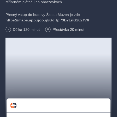
stříbrném plátně i na obrazovkách.
Přesný vstup do budovy Škoda Muzea je zde:
https://maps.app.goo.gl/GdHpP9B7EnG262Y76
Délka
120
minut
Přestávka 20 minut