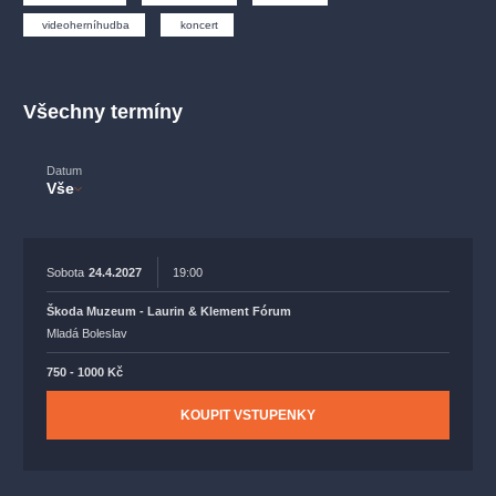
muzikálypraha
divadlopraha
sleva
klasickáhudba
videoherníhudba
koncert
filmováhudba
státníopera
rudolfinum
muzikál
národnídivadlo
činohra
Všechny termíny
Datum
Vše
Sobota
24.4.2027
19:00
Škoda Muzeum - Laurin & Klement Fórum
Mladá Boleslav
750 - 1000 Kč
KOUPIT VSTUPENKY