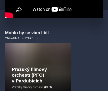
Mohlo by se vám líbit
VŠECHNY TERMÍNY
Pražský filmový
orchestr (PFO)
v Pardubicích
Pražský filmový orchestr (PFO)
filmováhudba
videoherníhudba
koncert