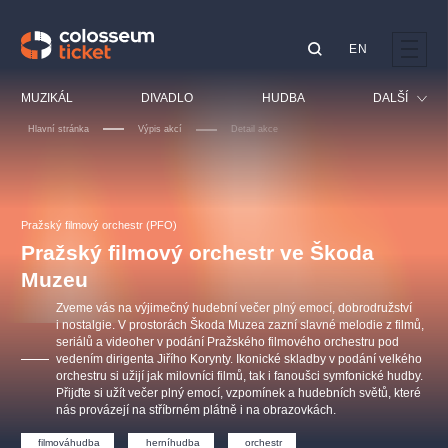
EN
Doporučujeme
MUZIKÁL
DIVADLO
HUDBA
DALŠÍ
Hlavní stránka
Výpis akcí
Detail akce
Festival
Kino
LUCIE BÍLÁ - TURNÉ
KABÁT - TURNÉ 2026
Mamma Mia!
OBYČEJNÁ HOLKA
Pro děti
Pražský filmový orchestr (PFO)
Pink Panther Agency,
Kultura pod hvězdami
2026
s.r.o.
Pražský filmový orchestr ve Škoda
Prohlídky
Agentura 44, s.r.o.
Muzeu
Sport
Zveme vás na výjimečný hudební večer plný emocí, dobrodružství
Ostatní
i nostalgie. V prostorách Škoda Muzea zazní slavné melodie z filmů,
seriálů a videoher v podání Pražského filmového orchestru pod
Ostatní hledají
vedením dirigenta Jiřího Korynty. Ikonické skladby v podání velkého
muzikálypraha
orchestru si užijí jak milovníci filmů, tak i fanoušci symfonické hudby.
Přijďte si užít večer plný emocí, vzpomínek a hudebních světů, které
nás provázejí na stříbrném plátně i na obrazovkách.
Nejnavštěvovanější
filmováhudba
herníhudba
orchestr