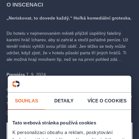
O INSCENACI
„Neriskovat, to dovede každý.“ Hořká komediální groteska.
Do hotelu v nejmenovaném městě přijíždí úspěšný falešný
karetní hráč Icharev, aby si zahrál a otočil pořádné peníze. Už
téměř měsíc vyhlíží svou příští oběť. Jen těžko se tedy může
udržet, když zjistí, že v hotelu působí parta tří jiných hráčů. Ti
ale možná hrají mnohem líp, než se na první pohled zdá…
Premiéra
7. 9. 2024.
Co všechno je člověk ochotný vsadit a udělat pro výhru? S čím
může počítat? Komu věřit? Jak moc se může spolehnout na své
SOUHLAS
DETAILY
VÍCE O COOKIES
schopnosti? Jakou roli hraje náhoda? A – jaká hra se vlastně
hraje?
Délka
100
minut
Tato webová stránka používá cookies
ICHAREV: ŽÍT JAKO HLUPÁK, TO NENÍ UMĚNÍ. ALE ŽÍT
VTIPNĚ A CHYTŘE, ŽÍT TAK, ŽE VŠECHNY PODVEDEŠ, ALE
K personalizaci obsahu a reklam, poskytování
TEBE NEPODVEDE NIKDO – TO JE UMĚNÍ, TO JE KUMŠT,