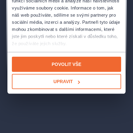
funkcí sociálních médií a analýze naší návštěvnosti
TO JE ÚKOL – NA DOMA.
využíváme soubory cookie. Informace o tom, jak
náš web používáte, sdílíme se svými partnery pro
Činoherní klub otevírá svou 60. sezónu novou inscenací
sociální média, inzerci a analýzy. Partneři tyto údaje
jednoho ze svých ikonických titulů – Gogolových HRÁČŮ –
mohou zkombinovat s dalšími informacemi, které
tentokrát v režii
Lukáše Brutovského
:
jste jim poskytli nebo které získali v důsledku toho,
že používáte jejich služby.
„POZVANIE REŽÍROVAŤ V ČK JE PRE MŇA
ŠPECIFICKÉ TÝM, ŽE IDE O VEDOMÝ DVOJITÝ
NÁVRAT. JE TO PRVÝKRÁT, KEDY SA AKO
POVOLIT VŠE
REŽISÉR (PO 8 ROKOCH) VRACIAM K TEXTU, NA
KTOROM SOM UŽ PRACOVAL. A MÁ SA TAK UDIAŤ
V KONTEXTE DIVADLA, MEDZI KTORÉHO
UPRAVIT
PROFILOVÉ INSCENÁCIE PATRILI PRÁVE HRÁČI
(PRED 42 ROKMI). AK BY TENTO VYZÝVAVÝ
KONTEXT NEEXISTOVAL, MOŽNO BY SOM SA
USILOVAL O TO, ABY SME VOĽBU EŠTE
PREHODNOTILI – ALE TOTO DVOJNÁSOBNÉ
“DRUHÝKRÁT” INŠPIRUJE/ZAVÄZUJE A VYTVÁRA
VÝZVU, KTORÁ PROVOKUJE. BOL BY SOM RÁD,
AK BY SA PODARILO VYTVORIŤ INSCENÁCIU,