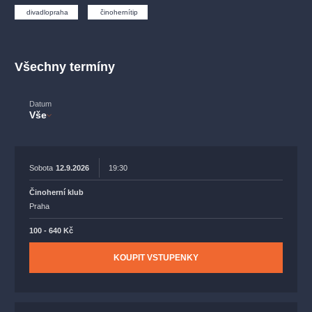
muzikálypraha
divadlopraha
sleva
klasickáhudba
divadlopraha
činohernítip
filmováhudba
státníopera
rudolfinum
muzikál
národnídivadlo
činohra
Všechny termíny
Datum
Vše
Sobota
12.9.2026
19:30
Činoherní klub
Praha
100 - 640 Kč
KOUPIT VSTUPENKY