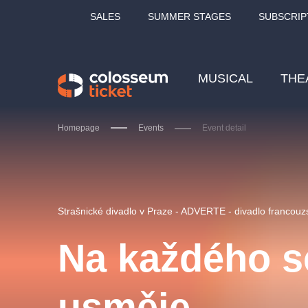
SALES
SUMMER STAGES
SUBSCRIP
MUSICAL
THE
Homepage
Events
Event detail
Our tips
Strašnické divadlo v Praze - ADVERTE - divadlo francou
Na každého s
LUCIE BÍLÁ - TURNÉ
KA
usměje...
OBYČEJNÁ HOLKA
Pi
2026