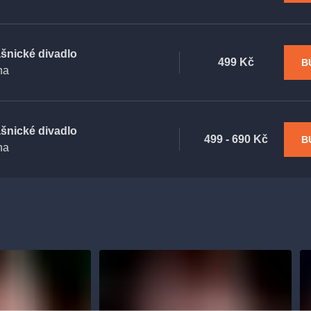
ašnické divadlo
499 Kč
B
ha
ašnické divadlo
499 - 690 Kč
B
ha