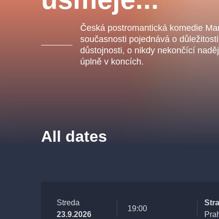
s.r
Agentura 44, s.r.o.
Česká postromantická komedie Mar
současnosti pojednává o důležitosti
důstojnosti, o nikdy nekončící nadě
úplně v koncích.
Other's search
musicalsprague
The most popular
All dates
musicalsprague
praguethe
musical
nationaltheatre
Streda
Str
19:00
23.9.2026
Pra