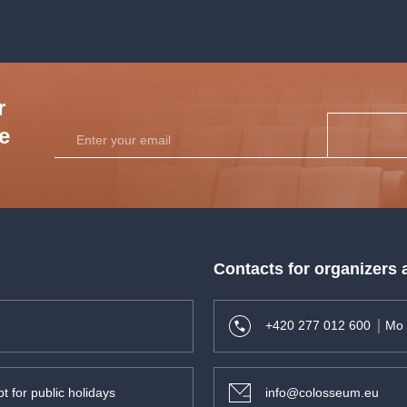
r
he
Contacts for organizers
+420 277 012 600
Mo 
t for public holidays
info@colosseum.eu