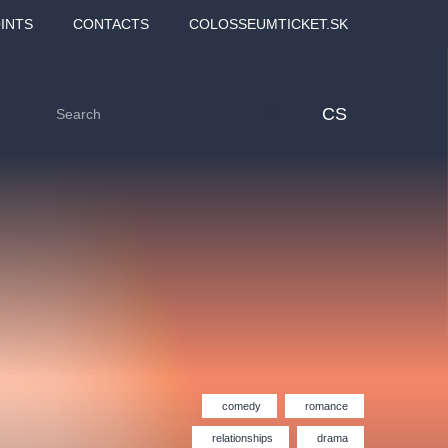
INTS
CONTACTS
COLOSSEUMTICKET.SK
CS
comedy
romance
Love2Dance - Láska,
Filmový orchestr Praha
 MOZART,
tanec a sen
v Novoměstské radnici
relationships
drama
TANA