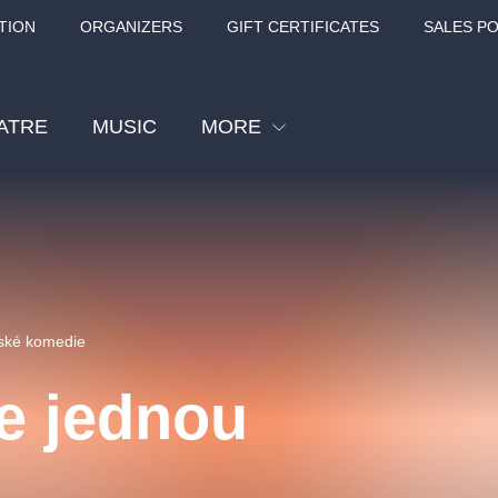
TION
ORGANIZERS
GIFT CERTIFICATES
SALES PO
ATRE
MUSIC
MORE
Festival
Cinema
Children
Tours
zské komedie
Sport
e jednou
Others
BÁT - TURNÉ 2026
Mamma Mia!
Concert in the
Rudolfinum -
nk Panther Agency,
Kultura pod hvězdami
VIVALDI, SME