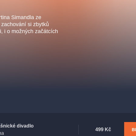
.o.
Parnas Ensemb
tina Simandla ze
 zachování si zbytků
ji, i o možných začátcích
atre
sale
classicalmusic
filmmusic
thestateopera
drama
ašnické divadlo
499 Kč
B
ha