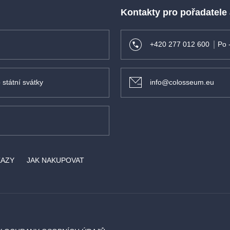
Kontakty pro pořadatele
+420 277 012 600
Po 
 státní svátky
info@colosseum.eu
KAZY
JAK NAKUPOVAT