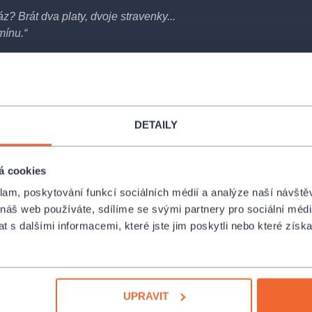
? Brát dva platy, dvoje stravenky...
mínu.“
Sluha dvou pánů.
Děj hry je
zasazen
víc okořeněným krásami rozličných
iální hravosti a důvtipné drzosti,
arte.
V centru podívané plné
DETAILY
alý asistent Truf.
Pomáhá rozplétat
i stihne odpočinout. Tak kdo by nechtěl
dit, aby to dlouho neprasklo! Těšte se
á cookies
na pravé italské těstoviny goldóni!
klam, poskytování funkcí sociálních médií a analýze naší návšt
 náš web používáte, sdílíme se svými partnery pro sociální média
na Dvořáka.
 s dalšími informacemi, které jste jim poskytli nebo které získa
UPRAVIT
šková