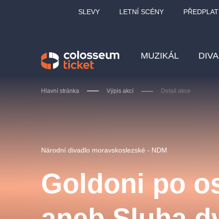
SLEVY
LETNÍ SCÉNY
PŘEDPLAT
MUZIKÁL
DIV
Hlavní stránka
Výpis akcí
Detail akce
Doporučujeme
Národní divadlo moravskoslezské - NDM
Goldoni po o
LUCIE BÍLÁ - TURNÉ
KA
aneb Sluha d
OBYČEJNÁ HOLKA
Pi
2026