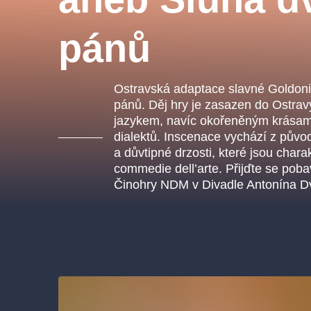
s.r
Agentura 44, s.r.o.
pánů
Ostravská adaptace slavné Goldon
Ostatní hledají
pánů. Děj hry je zasazen do Ostra
jazykem, navíc okořeněným krásami
muzikálypraha
dialektů. Inscenace vychází z půvo
a důvtipné drzosti, které jsou chara
Nejnavštěvovanější
commedie dell’arte. Přijďte se poba
Činohry NDM v Divadle Antonína D
muzikálypraha
divadlopra
muzikál
národnídivadlo