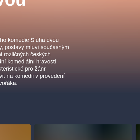
.o.
Parnas Ensemb
iho komedie Sluha dvou
vy, postavy mluví současným
 rozličných českých
dní komediální hravosti
kteristické pro žánr
vit na komedii v provedení
vořáka.
ha
sleva
klasickáhudba
filmováhudba
státníopera
činohra