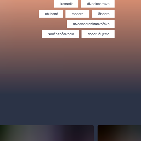
Divadlo Hybernia
Filmový orchestr Praha
komedie
divadloostrava
le
(FOP)
oblíbené
moderní
činohra
divadloantonínadvořáka
současnédivadlo
doporučujeme
rudolfinum