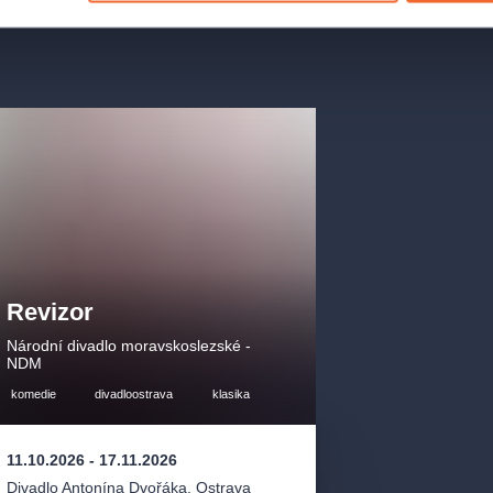
Revizor
Národní divadlo moravskoslezské -
NDM
komedie
divadloostrava
klasika
11.10.2026
-
17.11.2026
Divadlo Antonína Dvořáka
,
Ostrava