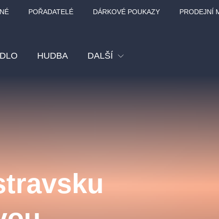
NÉ
POŘADATELÉ
DÁRKOVÉ POUKAZY
PRODEJNÍ 
ADLO
HUDBA
DALŠÍ
Festival
Kino
Pro děti
Prohlídky
Sport
stravsku
Ostatní
BÁT - TURNÉ 2026
Mamma Mia!
Koncert v Rudo
vou
MOZART, VIVA
nk Panther Agency,
Kultura pod hvězdami
SMETANA