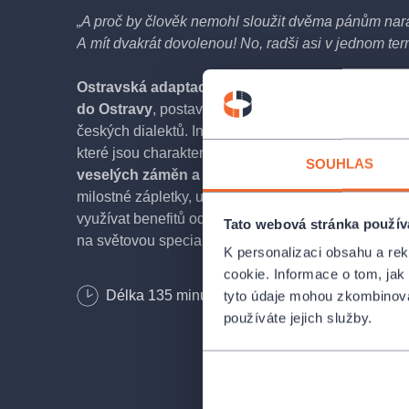
„A proč by člověk nemohl sloužit dvěma pánům naráz
A mít dvakrát dovolenou! No, radši asi v jednom ter
Ostravská adaptace slavné Goldoniho komedie 
do Ostravy
, postavy mluví současným jazykem, na
českých dialektů. Inscenace vychází z původní komed
které jsou charakteristické pro žánr commedie dell’
SOUHLAS
veselých záměn a nedorozumění se ocitá vychytr
milostné zápletky, umí, vyřeší, odpracuje, a ještě s
využívat benefitů od dvou zaměstnavatelů? Jen zaří
Tato webová stránka použív
na světovou specialitu – jedinečný ostravský recept 
K personalizaci obsahu a re
cookie. Informace o tom, jak
Světová premiéra 18. září 2021 v Divadle Antoní
Délka
135
minut
Bezbariérový vstup
tyto údaje mohou zkombinovat
používáte jejich služby.
OBSAZENÍ A TVŮRCI
Jožo Horváth, cigán z Ostravy:
Jiří Sedláček
Klariče Horváthová, Horváthova dcera:
Lada Běla