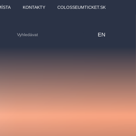
MÍSTA
KONTAKTY
COLOSSEUMTICKET.SK
EN
lfinu -
Love2Dance - Láska,
Filmový orchestr Praha
LDI,
tanec a sen
v Novoměstské radnici