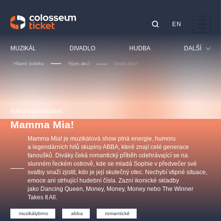
EN
Doporučujeme
MUZIKÁL
DIVADLO
HUDBA
DALŠÍ
Hlavní stránka
Výpis akcí
Detail akce
Festival
Kino
LUCIE BÍLÁ - TURNÉ
KABÁT - TURNÉ 2026
Mamma Mia!
OBYČEJNÁ HOLKA
Pro děti
Kultura pod hvězdami
Pink Panther Agency,
Kultura pod hvězdami
2026
s.r.o.
Mamma Mia!
Prohlídky
Agentura 44, s.r.o.
Mamma Mia! je muzikálová show plná energie, humoru
Sport
a legendárních hitů skupiny ABBA, které znají celé generace
fanoušků. Diváky čeká romantický příběh odehrávající se na
Ostatní
slunném řeckém ostrově, kde se mladá Sophie v předvečer své
Ostatní hledají
svatby snaží zjistit, kdo je její skutečný otec. Nechybí vtipné situace,
emoce ani strhující hudební čísla. Zazní ikonické skladby
muzikálypraha
jako Dancing Queen, Money, Money, Money nebo The Winner
Takes It All.
Nejnavštěvovanější
muzikálybrno
abba
romantické