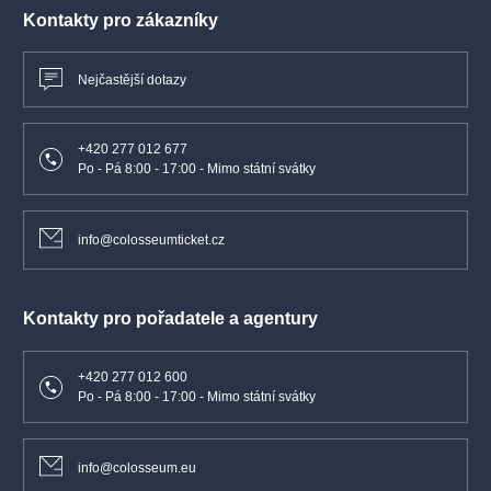
Kontakty pro zákazníky
BEZBARIÉROVÝ PŘÍSTUP PRO VOZÍČKÁŘE (ZTP/P)
– pro vozíčkáře (držitele průkazu ZTP/P) jsou vyhrazena místa
Nejčastější dotazy
na kraji hlediště, které poskytujeme s 50% slevou:
pro uplatnění
slevy vyfoťte a zašlete nám svůj ZTP/P průkaz
na lucie_gehringerova
@spromotion.cz
a my Vám zpět na email
+420 277 012 677
zašleme slevový kód, který uplatníte při nákupu vstupenek
Po - Pá 8:00 - 17:00 - Mimo státní svátky
online
– doprovod musí mít vlastní vstupenku
– vstupenky jsou k dispozici do vyprodání
info@colosseumticket.cz
Kontakty pro pořadatele a agentury
+420 277 012 600
Po - Pá 8:00 - 17:00 - Mimo státní svátky
info@colosseum.eu