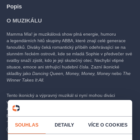
Popis
O MUZIKÁLU
Mamma Mia! je muzikálová show plná energie, humoru
a legendárních hitů skupiny ABBA, které znají celé generace
fanoušků. Diváky čeká romantický příběh odehrávající se na
slunném řeckém ostrově, kde se mladá Sophie v předvečer své
svatby snaží zjistit, kdo je její skutečný otec. Nechybí vtipné
situace, emoce ani strhující hudební čísla. Zazní ikonické
skladby jako
Dancing Queen, Money, Money, Money
nebo
The
Winner Takes It All.
Tento ikonický a výpravný muzikál si nyní mohou diváci
vychutnat pod širým nebem v jedinečné atmosféře
zámecké
zahrady v Kroměříži
. Čeká vás plnohodnotné muzikálové
představení s živým orchestrem, působivou scénou,
choreografiemi i skvělými hereckými a pěveckými výkony.
SOUHLAS
DETAILY
VÍCE O COOKIES
Mamma Mia! nabízí večer plný emocí, zábavy a hudby, která
Délka
155
minut
vás zvedne ze sedadel.