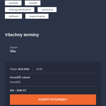
muzikálypraha
divadlopraha
sleva
klasickáhudba
komedie
muzikál
filmováhudba
státníopera
rudolfinum
muzikál
kulturapodhvězdami
letníscéna
oblíbené
doporučujeme
národnídivadlo
činohra
Všechny termíny
Datum
Vše
Piatok
28.8.2026
19:00
Kroměříž zámek
Kroměříž
850 - 2690 Kč
KOUPIT VSTUPENKY