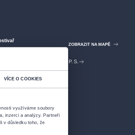
stivař
ZOBRAZIT NA MAPĚ
ČNSO & PRAGUE PROMS, O. P. S.
VÍCE O COOKIES
ěvnosti využíváme soubory
, inzerci a analýzy. Partneři
li v důsledku toho, že