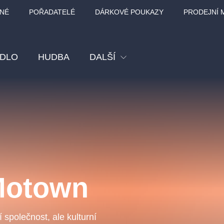
NÉ
POŘADATELÉ
DÁRKOVÉ POUKAZY
PRODEJNÍ 
ADLO
HUDBA
DALŠÍ
Festival
Kino
Pro děti
Prohlídky
Sport
Motown
Ostatní
BÁT - TURNÉ 2026
Mamma Mia!
Koncert v Rudo
MOZART, VIVA
společnost, ale kulturní
nk Panther Agency,
Kultura pod hvězdami
SMETANA