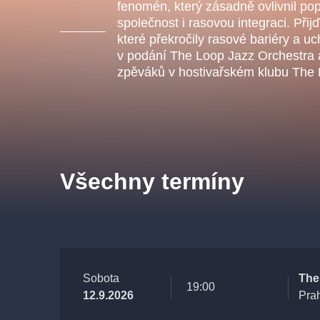
s.r
fenomén, který zásadně ovlivnil po
Agentura 44, s.r.o.
společnost i rasovou integraci. Přij
které překročily rasové bariéry a uch
v podání The Loop Jazz Orchestra 
zpěváků v hostivařském klubu The 
Ostatní hledají
muzikálypraha
Nejnavštěvovanější
Všechny termíny
muzikálypraha
divadlopra
muzikál
národnídivadlo
Sobota
The
19:00
12.9.2026
Pra