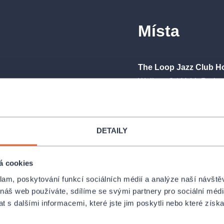
Místa
The Loop Jazz Club Ho
Weilova 2 / 1144, Praha
le kulturní fenomén, který zásadně
PROFIL POŘADATELE 
vou integraci. Založil ji v Detroitu
se stala symbolem „zvuku mladé
roli v kariérách černošských umělců
DETAILY
poslechnout písně, které překročily
The Loop Jazz
á cookies
stivařském klubu The Loop Jazz Club.
klam, poskytování funkcí sociálních médií a analýze naší návšt
 náš web používáte, sdílíme se svými partnery pro sociální média
 s dalšími informacemi, které jste jim poskytli nebo které získa