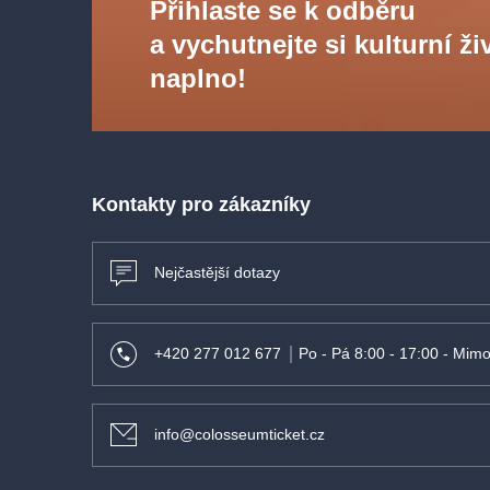
Přihlaste se k odběru
a vychutnejte si kulturní ži
naplno!
Kontakty pro zákazníky
Nejčastější dotazy
+420 277 012 677
Po - Pá 8:00 - 17:00 - Mimo
info@colosseumticket.cz