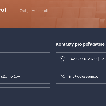
vot
Kontakty pro pořadatele
+420 277 012 600
Po 
 státní svátky
info@colosseum.eu