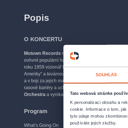
Popis
O KONCERTU
Motown Records
není jen nahrávací společnost, a
ovlivnil populární hudbu, americkou společnost i raso
roku 1959 vizionář Berry Gordy junior a následně 
Ameriky“ a továrnou na hity. Sehrála také klíčovou 
SOUHLAS
a v boji za jejich mainstreamové uznání. Přijďte si 
rasové bariéry a uchvátily svět, tentokráte v podání
Tato webová stránka použív
Orchestra
a vynikajících amerických zpěváků v ho
K personalizaci obsahu a re
cookie. Informace o tom, jak
Program
tyto údaje mohou zkombinovat
používáte jejich služby.
What’s Going On