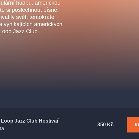
.o.
pulární hudbu, americkou
Parnas Ensemb
ďte si poslechnout písně,
vátily svět, tentokráte
a vynikajících amerických
Loop Jazz Club.
ha
sleva
klasickáhudba
filmováhudba
státníopera
činohra
 Loop Jazz Club Hostivař
350 Kč
K
ha