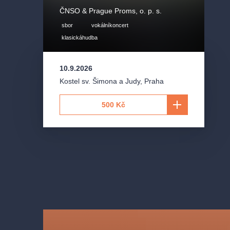
Commodores
ČNSO & Prague Proms, o. p. s.
sbor
vokálníkoncert
Respect
klasickáhudba
Think
Aretha Franklin
10.9.2026
Kostel sv. Šimona a Judy
,
Praha
a další
500 Kč
Účinkující
The Loop Jazz Orchestra
Vít Pospíšil
umělecký vedoucí, piano
Candace Potts, LaVonte Heard,William Ramsey
zp