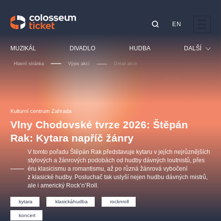
EN
Doporučujeme
MUZIKÁL
DIVADLO
HUDBA
DALŠÍ
Hlavní stránka
Výpis akcí
Detail akce
Festival
Kino
LUCIE BÍLÁ - TURNÉ
KABÁT - TURNÉ 2026
Mamma Mia!
OBYČEJNÁ HOLKA
Pro děti
Kulturní centrum Zahrada
Pink Panther Agency,
Kultura pod hvězdami
2026
s.r.o.
Vlny Chodovské tvrze 2026: Štěpán
Prohlídky
Agentura 44, s.r.o.
Rak: Kytara napříč žánry
Sport
V tomto pořadu Štěpán Rak představuje kytaru v jejích nejrůznějších
Ostatní
stylových a žánrových podobách od hudby dávných loutnistů, přes
éru klasicismu a romantismu, až po různá žánrová vybočení
Ostatní hledají
z klasické hudby. Posluchač tak uslyší nejen hudbu dávných mistrů,
muzikálypraha
ale i americký Rock’n’Roll.
kytara
klasickáhudba
rocknroll
Nejnavštěvovanější
koncert