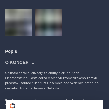
muzikálypraha
divadlopraha
sleva
klasickáhudba
filmováhudba
státníopera
rudolfinum
muzikál
národnídivadlo
činohra
Popis
O KONCERTU
Unikátní barokní skvosty ze sbírky biskupa Karla
Liechtensteina-Castelcorna v archivu kroměřížského zámku
představí soubor Silentium Ensemble pod vedením předního
českého dirigenta Tomáše Netopila.
Kdo by dnes neznal trumpetové sonáty Pavla Josefa
Vejvanovského, který působil ve službách olomouckých biskupů