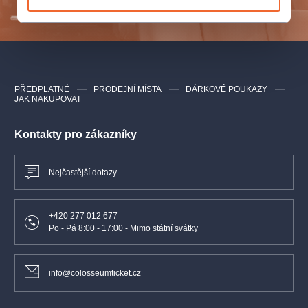
ODESLAT
confessore, je dokladem tehdejší výjimečné umělecké úrovně
hudebníků ve službách olomouckých biskupů.
PROGRAM
Pavel Josef Vejvanovský:
Missa Orientalis
PŘEDPLATNÉ
PRODEJNÍ MÍSTA
DÁRKOVÉ POUKAZY
JAK NAKUPOVAT
Pavel Josef Vejvanovský:
Vesperae de Confessore
Giovanni Felice Sances:
Salmi brevi a 8 voci in doi chori
Philipp Jakob Rittler:
Offertorium de Confessore
Kontakty pro zákazníky
ÚČINKUJÍ
Nejčastější dotazy
Silentium Ensemble
Tereza Válková
– umělecký vedoucí
+420 277 012 677
Tomáš Netopil
– dirigent
Po - Pá 8:00 - 17:00 - Mimo státní svátky
info@colosseumticket.cz