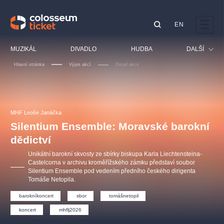
EN
Doporučujeme
MUZIKÁL
DIVADLO
HUDBA
DALŠÍ
Hlavní stránka
Výpis akcí
Detail akce
Festival
Kino
LUCIE BÍLÁ - TURNÉ
KABÁT - TURNÉ 2026
Mamma Mia!
OBYČEJNÁ HOLKA
Pro děti
MHF Leoše Janáčka
Pink Panther Agency,
Kultura pod hvězdami
2026
s.r.o.
Silentium Ensemble: Moravské barokní
Prohlídky
Agentura 44, s.r.o.
dědictví
Sport
Unikátní barokní skvosty ze sbírky biskupa Karla Liechtensteina-
Ostatní
Castelcorna v archivu kroměřížského zámku představí soubor
Silentium Ensemble pod vedením předního českého dirigenta
Ostatní hledají
Tomáše Netopila.
muzikálypraha
barokníkoncert
sbor
tomášnetopil
Nejnavštěvovanější
koncert
mhflj2026